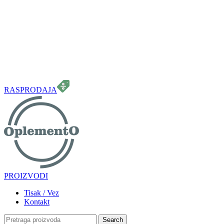
099 331 5664
info.oplemento@gmail.com
RASPRODAJA
PROIZVODI
Tisak / Vez
Kontakt
Search