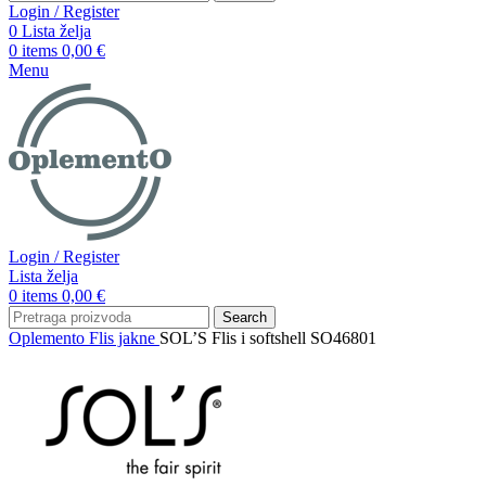
Login / Register
0
Lista želja
0
items
0,00
€
Menu
Login / Register
Lista želja
0
items
0,00
€
Search
Oplemento
Flis jakne
SOL’S Flis i softshell SO46801