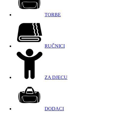
TORBE
RUČNICI
ZA DJECU
DODACI
098 966 9097