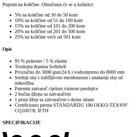
Popusti na količine. Obračunat će se u košarici:
5% na količine od 30 do 50 kom
10% na količine od 51 do 100 kom
15% na količine od 101 do 200 kom
20% na količine od 201 do 500 kom
25% na količine veće od 501 kom
Opis
95 % poliester / 5 % elastin
Troslojna tkanina Softshell
Prozračno do 3000 gsm/24 h i vodootporno do 8000 mm
Srednji sloj s izdržljivom membranom i unutarnji sloj od
mikroflisa
Patentni zatvarač cijelom visinom prednjice
2 bočna džepa sa zatvaračem
1 prsni džep sa zatvaračem s desne strane
Certificirano prema STANDARDU 100 OEKO-TEX®N°
CQ1007/8, IFTH
SPECIFIKACIJE