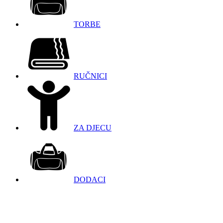
TORBE
RUČNICI
ZA DJECU
DODACI
098 966 9097