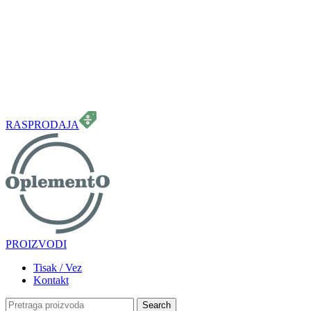
099 331 5664
info.oplemento@gmail.com
RASPRODAJA
PROIZVODI
Tisak / Vez
Kontakt
Search