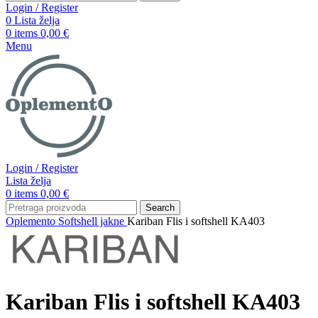
Login / Register
0
Lista želja
0
items
0,00
€
Menu
Login / Register
Lista želja
0
items
0,00
€
Search
Oplemento
Softshell jakne
Kariban Flis i softshell KA403
Kariban Flis i softshell KA403