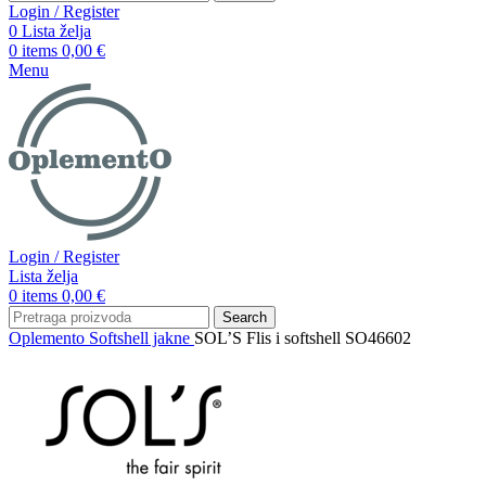
Login / Register
0
Lista želja
0
items
0,00
€
Menu
Login / Register
Lista želja
0
items
0,00
€
Search
Oplemento
Softshell jakne
SOL’S Flis i softshell SO46602