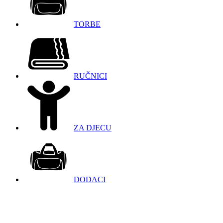
TORBE
RUČNICI
ZA DJECU
DODACI
098 966 9097