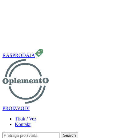
099 331 5664
info.oplemento@gmail.com
RASPRODAJA
PROIZVODI
Tisak / Vez
Kontakt
Search