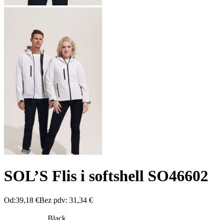
SOL’S Flis i softshell SO46602
Od:
39,18
€
Bez pdv:
31,34
€
Black