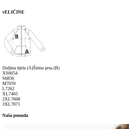
vELIČINE
Duljina tijela (A)
Širina prsa (B)
XS
66
54
S
68
56
M
70
59
L
72
62
XL
74
65
2XL
76
68
3XL
78
71
Naša ponuda