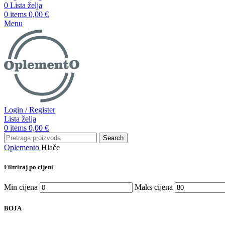
0
Lista želja
0
items
0,00
€
Menu
Login / Register
Lista želja
0
items
0,00
€
Search
Oplemento
Hlače
Filtriraj po cijeni
Min cijena
Maks cijena
BOJA