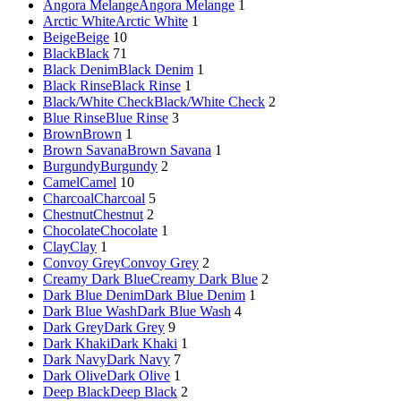
Angora Melange
Angora Melange
1
Arctic White
Arctic White
1
Beige
Beige
10
Black
Black
71
Black Denim
Black Denim
1
Black Rinse
Black Rinse
1
Black/White Check
Black/White Check
2
Blue Rinse
Blue Rinse
3
Brown
Brown
1
Brown Savana
Brown Savana
1
Burgundy
Burgundy
2
Camel
Camel
10
Charcoal
Charcoal
5
Chestnut
Chestnut
2
Chocolate
Chocolate
1
Clay
Clay
1
Convoy Grey
Convoy Grey
2
Creamy Dark Blue
Creamy Dark Blue
2
Dark Blue Denim
Dark Blue Denim
1
Dark Blue Wash
Dark Blue Wash
4
Dark Grey
Dark Grey
9
Dark Khaki
Dark Khaki
1
Dark Navy
Dark Navy
7
Dark Olive
Dark Olive
1
Deep Black
Deep Black
2