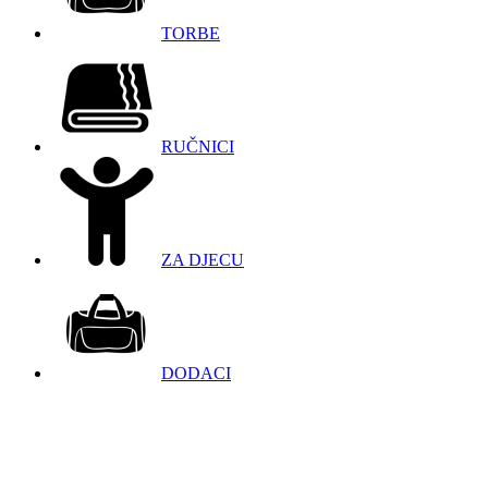
TORBE
RUČNICI
ZA DJECU
DODACI
098 966 9097