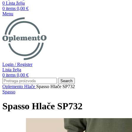
0
Lista želja
0
items
0,00
€
Menu
Login / Register
Lista želja
0
items
0,00
€
Search
Oplemento
Hlače
Spasso Hlače SP732
Spasso
Spasso Hlače SP732