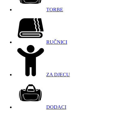
TORBE
RUČNICI
ZA DJECU
DODACI
098 966 9097