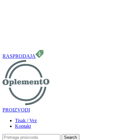
099 331 5664
info.oplemento@gmail.com
RASPRODAJA
PROIZVODI
Tisak / Vez
Kontakt
Search