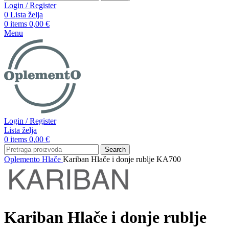
Login / Register
0
Lista želja
0
items
0,00
€
Menu
Login / Register
Lista želja
0
items
0,00
€
Search
Oplemento
Hlače
Kariban Hlače i donje rublje KA700
Kariban Hlače i donje rublje