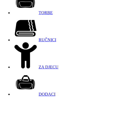
TORBE
RUČNICI
ZA DJECU
DODACI
098 966 9097