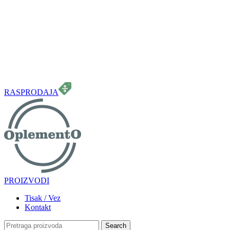
099 331 5664
info.oplemento@gmail.com
RASPRODAJA
PROIZVODI
Tisak / Vez
Kontakt
Search