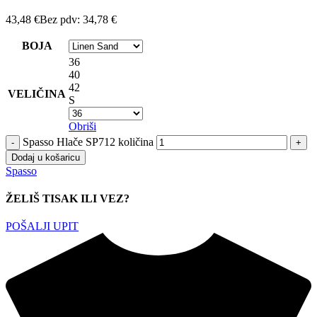
43,48
€
Bez pdv:
34,78
€
BOJA
36
40
42
VELIČINA
S
Obriši
Spasso Hlače SP712 količina
Dodaj u košaricu
Spasso
ŽELIŠ TISAK ILI VEZ?
POŠALJI UPIT