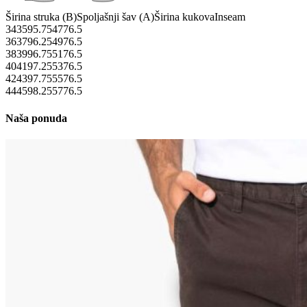
Širina struka (B)
Spoljašnji šav (A)
Širina kukova
Inseam
34
35
95.75
47
76.5
36
37
96.25
49
76.5
38
39
96.75
51
76.5
40
41
97.25
53
76.5
42
43
97.75
55
76.5
44
45
98.25
57
76.5
Naša ponuda