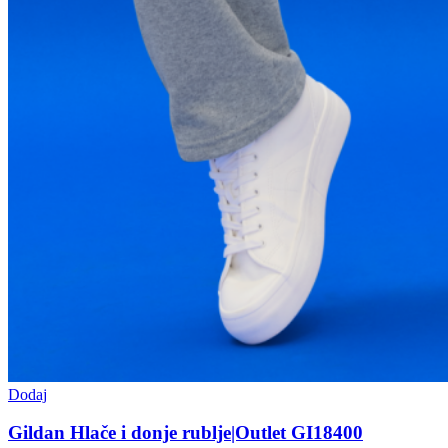
Dodaj
Gildan Hlače i donje rublje|Outlet GI18400