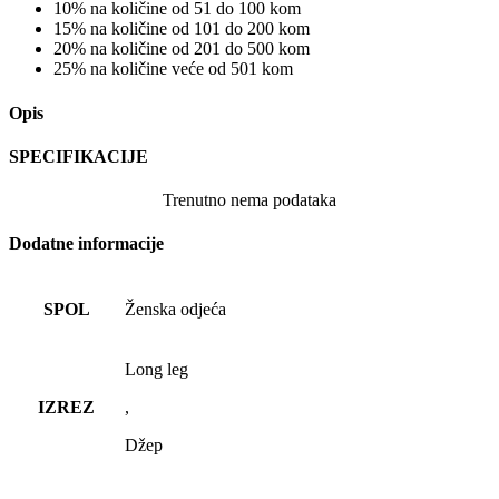
10% na količine od 51 do 100 kom
15% na količine od 101 do 200 kom
20% na količine od 201 do 500 kom
25% na količine veće od 501 kom
Opis
SPECIFIKACIJE
Trenutno nema podataka
Dodatne informacije
SPOL
Ženska odjeća
Long leg
IZREZ
,
Džep