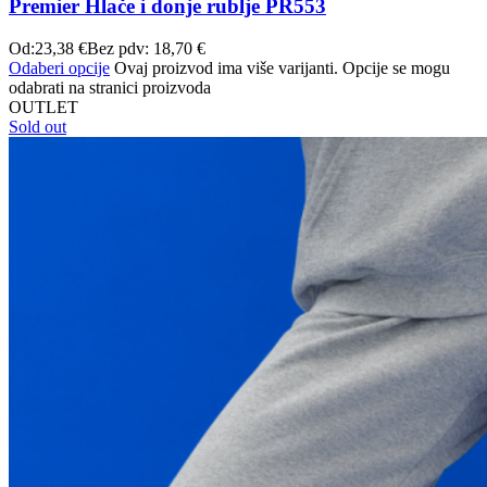
Premier Hlače i donje rublje PR553
Od:
23,38
€
Bez pdv:
18,70
€
Odaberi opcije
Ovaj proizvod ima više varijanti. Opcije se mogu
odabrati na stranici proizvoda
OUTLET
Sold out