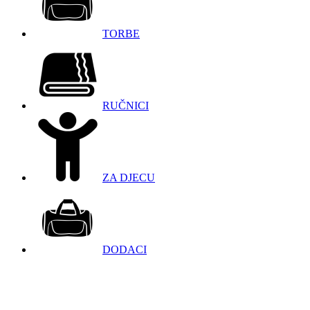
TORBE
RUČNICI
ZA DJECU
DODACI
098 966 9097