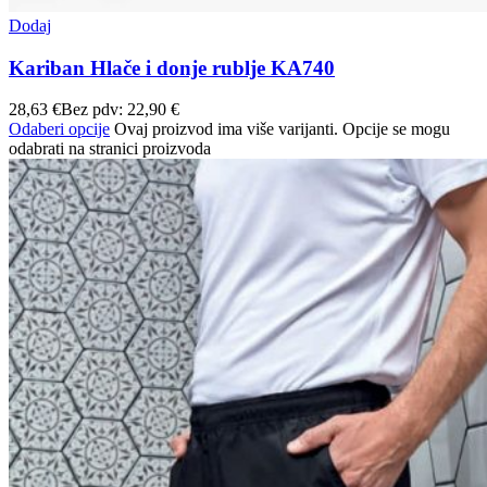
Dodaj
Kariban Hlače i donje rublje KA740
28,63
€
Bez pdv:
22,90
€
Odaberi opcije
Ovaj proizvod ima više varijanti. Opcije se mogu
odabrati na stranici proizvoda