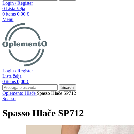
Login / Register
0
Lista želja
0
items
0,00
€
Menu
Login / Register
Lista želja
0
items
0,00
€
Search
Oplemento
Hlače
Spasso Hlače SP712
Spasso
Spasso Hlače SP712