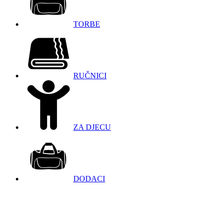
TORBE
RUČNICI
ZA DJECU
DODACI
098 966 9097