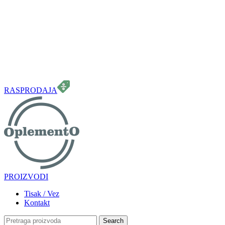
099 331 5664
info.oplemento@gmail.com
RASPRODAJA
PROIZVODI
Tisak / Vez
Kontakt
Search