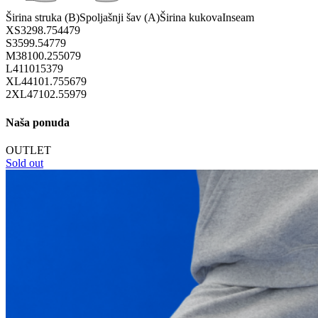
Širina struka (B)
Spoljašnji šav (A)
Širina kukova
Inseam
XS
32
98.75
44
79
S
35
99.5
47
79
M
38
100.25
50
79
L
41
101
53
79
XL
44
101.75
56
79
2XL
47
102.5
59
79
Naša ponuda
OUTLET
Sold out