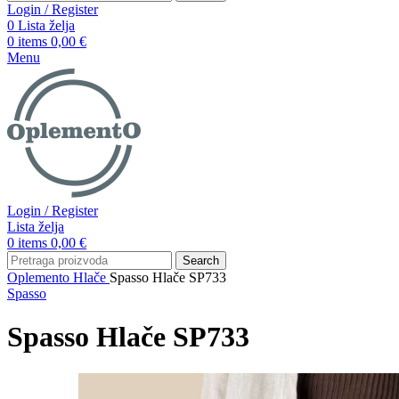
Login / Register
0
Lista želja
0
items
0,00
€
Menu
Login / Register
Lista želja
0
items
0,00
€
Search
Oplemento
Hlače
Spasso Hlače SP733
Spasso
Spasso Hlače SP733