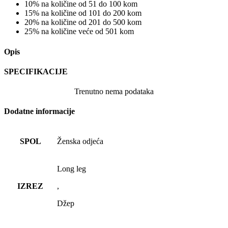
10% na količine od 51 do 100 kom
15% na količine od 101 do 200 kom
20% na količine od 201 do 500 kom
25% na količine veće od 501 kom
Opis
SPECIFIKACIJE
Trenutno nema podataka
Dodatne informacije
SPOL
Ženska odjeća
Long leg
IZREZ
,
Džep