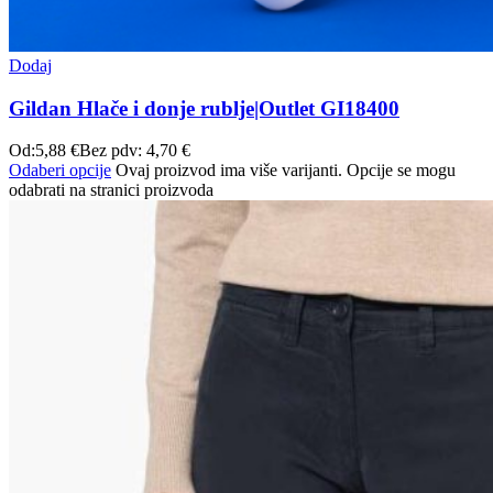
Dodaj
Gildan Hlače i donje rublje|Outlet GI18400
Od:
5,88
€
Bez pdv:
4,70
€
Odaberi opcije
Ovaj proizvod ima više varijanti. Opcije se mogu
odabrati na stranici proizvoda