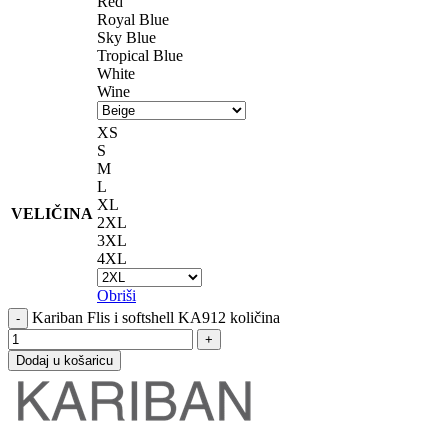
Red
Royal Blue
Sky Blue
Tropical Blue
White
Wine
XS
S
M
L
XL
VELIČINA
2XL
3XL
4XL
Obriši
Kariban Flis i softshell KA912 količina
Dodaj u košaricu