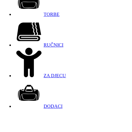
TORBE
RUČNICI
ZA DJECU
DODACI
098 966 9097