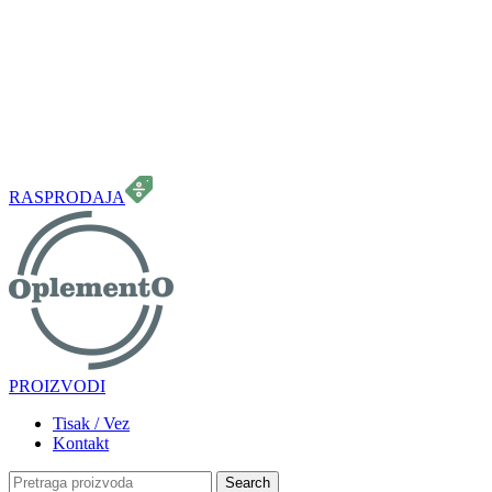
099 331 5664
info.oplemento@gmail.com
RASPRODAJA
PROIZVODI
Tisak / Vez
Kontakt
Search