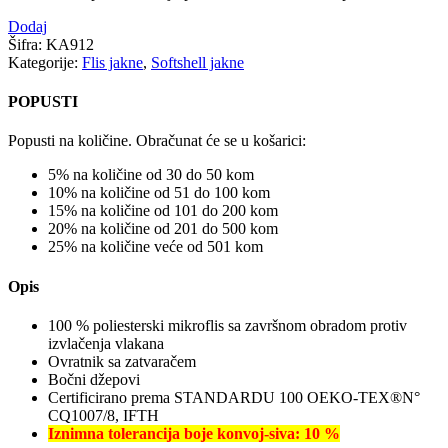
Dodaj
Šifra:
KA912
Kategorije:
Flis jakne
,
Softshell jakne
POPUSTI
Popusti na količine. Obračunat će se u košarici:
5% na količine od 30 do 50 kom
10% na količine od 51 do 100 kom
15% na količine od 101 do 200 kom
20% na količine od 201 do 500 kom
25% na količine veće od 501 kom
Opis
100 % poliesterski mikroflis sa završnom obradom protiv
izvlačenja vlakana
Ovratnik sa zatvaračem
Bočni džepovi
Certificirano prema STANDARDU 100 OEKO-TEX®N°
CQ1007/8, IFTH
Iznimna tolerancija boje konvoj-siva: 10 %