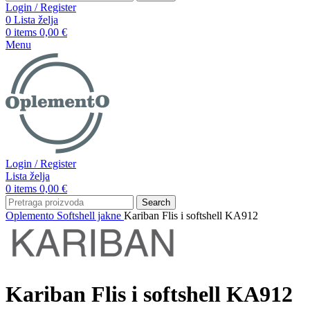
Login / Register
0
Lista želja
0
items
0,00
€
Menu
Login / Register
Lista želja
0
items
0,00
€
Search
Oplemento
Softshell jakne
Kariban Flis i softshell KA912
Kariban Flis i softshell KA912