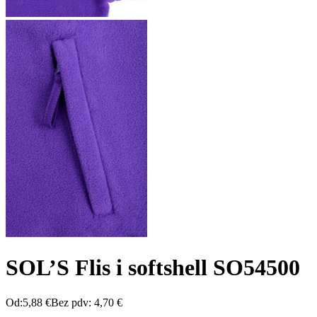
SOL’S Flis i softshell SO54500
Od:
5,88
€
Bez pdv:
4,70
€