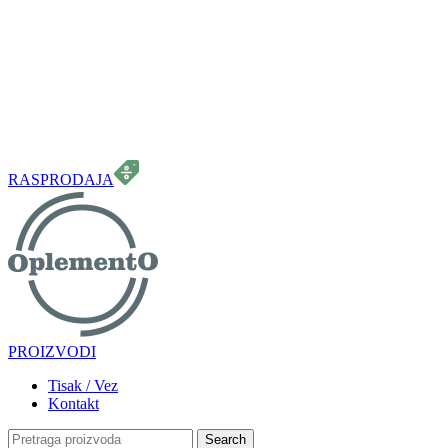
099 331 5664
info.oplemento@gmail.com
RASPRODAJA
PROIZVODI
Tisak / Vez
Kontakt
Search