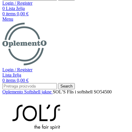
Login / Register
0
Lista želja
0
items
0,00
€
Menu
Login / Register
Lista želja
0
items
0,00
€
Search
Oplemento
Softshell jakne
SOL’S Flis i softshell SO54500