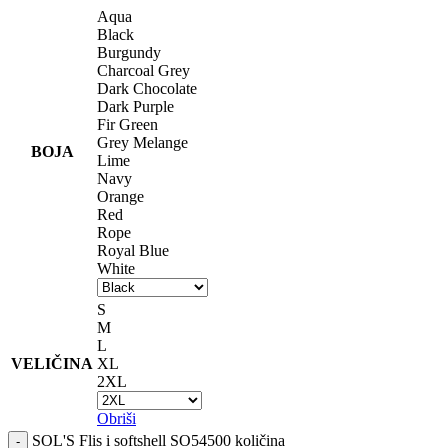
Aqua
Black
Burgundy
Charcoal Grey
Dark Chocolate
Dark Purple
Fir Green
Grey Melange
BOJA
Lime
Navy
Orange
Red
Rope
Royal Blue
White
S
M
L
VELIČINA
XL
2XL
Obriši
SOL'S Flis i softshell SO54500 količina