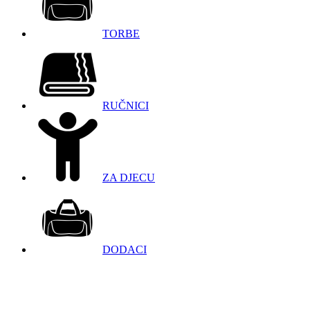
TORBE
RUČNICI
ZA DJECU
DODACI
098 966 9097