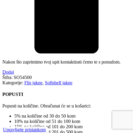
Nakon što zaprimimo tvoj upit kontaktirati ćemo te s ponudom.
Dodaj
Šifra:
SO54500
Kategorije:
Flis jakne
,
Softshell jakne
POPUSTI
Popusti na količine. Obračunat će se u košarici:
5% na količine od 30 do 50 kom
10% na količine od 51 do 100 kom
15% na količine od 101 do 200 kom
Upravljajte pristankom
20% na količine od 201 do 500 kom