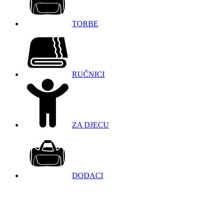
TORBE
RUČNICI
ZA DJECU
DODACI
098 966 9097