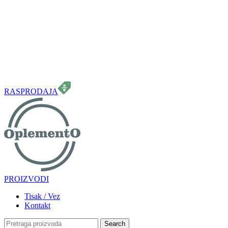
099 331 5664
info.oplemento@gmail.com
RASPRODAJA
PROIZVODI
Tisak / Vez
Kontakt
Search