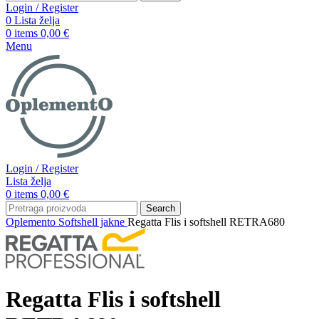
Login / Register
0
Lista želja
0
items
0,00
€
Menu
Login / Register
Lista želja
0
items
0,00
€
Search
Oplemento
Softshell jakne
Regatta Flis i softshell RETRA680
Regatta Flis i softshell