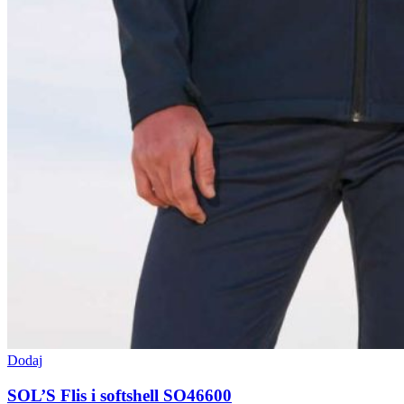
Dodaj
SOL’S Flis i softshell SO46600