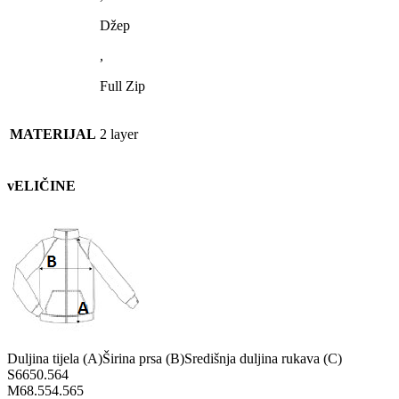
Džep
,
Full Zip
MATERIJAL
2 layer
vELIČINE
Duljina tijela (A)
Širina prsa (B)
Središnja duljina rukava (C)
S
66
50.5
64
M
68.5
54.5
65