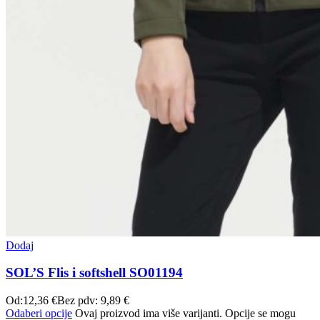
Dodaj
SOL’S Flis i softshell SO01194
Od:
12,36
€
Bez pdv:
9,89
€
Odaberi opcije
Ovaj proizvod ima više varijanti. Opcije se mogu