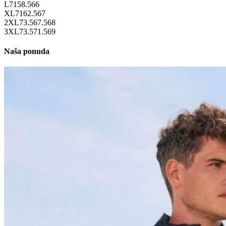
L
71
58.5
66
XL
71
62.5
67
2XL
73.5
67.5
68
3XL
73.5
71.5
69
Naša ponuda