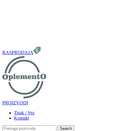
099 331 5664
info.oplemento@gmail.com
RASPRODAJA
PROIZVODI
Tisak / Vez
Kontakt
Search