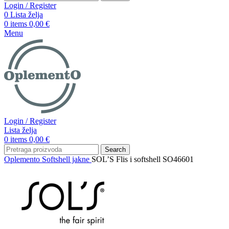
Login / Register
0
Lista želja
0
items
0,00
€
Menu
Login / Register
Lista želja
0
items
0,00
€
Search
Oplemento
Softshell jakne
SOL’S Flis i softshell SO46601