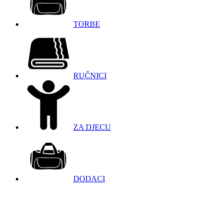
TORBE
RUČNICI
ZA DJECU
DODACI
098 966 9097