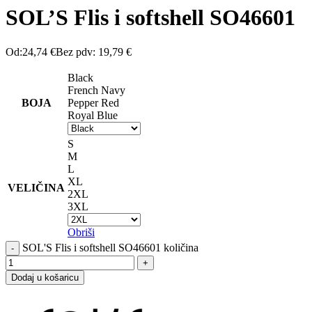
SOL’S Flis i softshell SO46601
Od:
24,74
€
Bez pdv:
19,79
€
Black
French Navy
BOJA
Pepper Red
Royal Blue
S
M
L
XL
VELIČINA
2XL
3XL
Obriši
SOL'S Flis i softshell SO46601 količina
Dodaj u košaricu