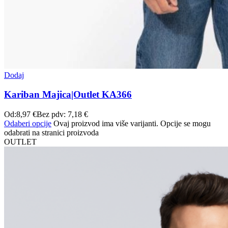
Dodaj
Kariban Majica|Outlet KA366
Od:
8,97
€
Bez pdv:
7,18
€
Odaberi opcije
Ovaj proizvod ima više varijanti. Opcije se mogu
odabrati na stranici proizvoda
OUTLET