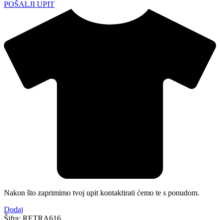
POŠALJI UPIT
Nakon što zaprimimo tvoj upit kontaktirati ćemo te s ponudom.
Dodaj
Šifra:
RETRA616