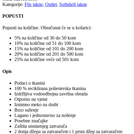
Kategorije:
Flis jakne
,
Outlet
,
Softshell jakne
POPUSTI
Popusti na količine. Obračunat će se u košarici:
5% na količine od 30 do 50 kom
10% na količine od 51 do 100 kom
15% na količine od 101 do 200 kom
20% na količine od 201 do 500 kom
25% na količine veće od 501 kom
Opis
Podaci o tkanini
100 % reciklirana poliesterska tkanina
Izdržljiva vodoodbojna završna obrada
Otporno na vjetar
Iznimno meko na dodir
Brzo sušenje
Lagano i jednostavno za nošenje
Posebne značajke
Zaštita unutarnjeg zatvarača
2 donja džepa sa zatvaračem i 1 prsni džep sa zatvaračem