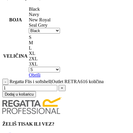
Black
Navy
BOJA
New Royal
Seal Grey
S
M
L
XL
VELIČINA
2XL
3XL
Obriši
Regatta Flis i softshell|Outlet RETRA616 količina
Dodaj u košaricu
ŽELIŠ TISAK ILI VEZ?