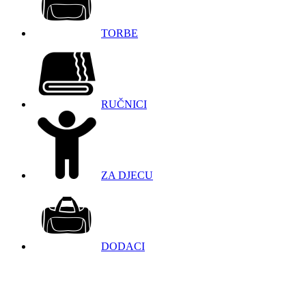
TORBE
RUČNICI
ZA DJECU
DODACI
098 966 9097