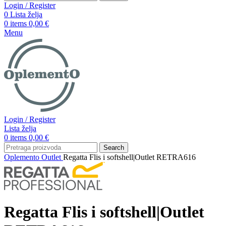
Login / Register
0
Lista želja
0
items
0,00
€
Menu
Login / Register
Lista želja
0
items
0,00
€
Search
Oplemento
Outlet
Regatta Flis i softshell|Outlet RETRA616
Regatta Flis i softshell|Outlet