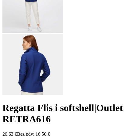
Regatta Flis i softshell|Outlet
RETRA616
20,63
€
Bez pdv:
16,50
€