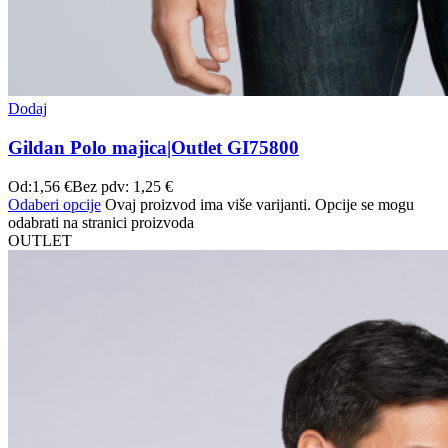
Dodaj
Gildan Polo majica|Outlet GI75800
Od:
1,56
€
Bez pdv:
1,25
€
Odaberi opcije
Ovaj proizvod ima više varijanti. Opcije se mogu
odabrati na stranici proizvoda
OUTLET