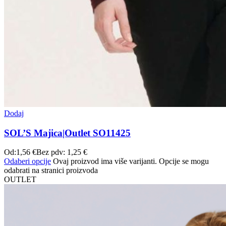
Dodaj
SOL’S Majica|Outlet SO11425
Od:
1,56
€
Bez pdv:
1,25
€
Odaberi opcije
Ovaj proizvod ima više varijanti. Opcije se mogu
odabrati na stranici proizvoda
OUTLET