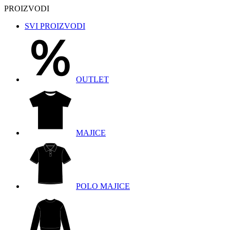
PROIZVODI
SVI PROIZVODI
OUTLET
MAJICE
POLO MAJICE