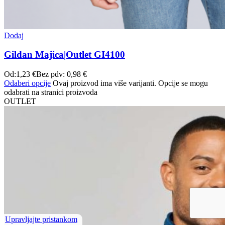
Dodaj
Gildan Majica|Outlet GI4100
Od:
1,23
€
Bez pdv:
0,98
€
Odaberi opcije
Ovaj proizvod ima više varijanti. Opcije se mogu
odabrati na stranici proizvoda
OUTLET
Upravljajte pristankom