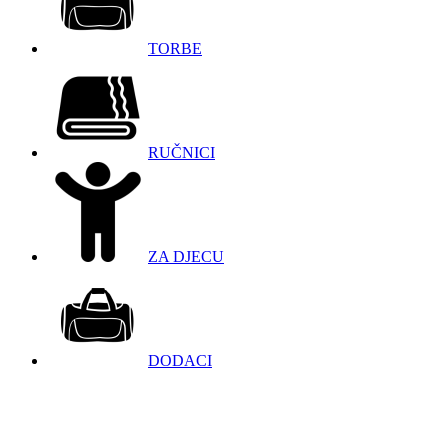
TORBE
RUČNICI
ZA DJECU
DODACI
098 966 9097