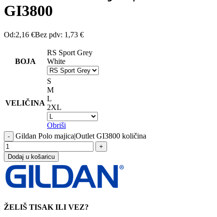
GI3800
Od:
2,16
€
Bez pdv:
1,73
€
RS Sport Grey
BOJA
White
S
M
L
VELIČINA
2XL
Obriši
Gildan Polo majica|Outlet GI3800 količina
Dodaj u košaricu
ŽELIŠ TISAK ILI VEZ?