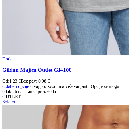
Dodaj
Gildan Majica|Outlet GI4100
Od:
1,23
€
Bez pdv:
0,98
€
Odaberi opcije
Ovaj proizvod ima više varijanti. Opcije se mogu
odabrati na stranici proizvoda
OUTLET
Sold out