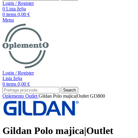
Login / Register
0
Lista želja
0
items
0,00
€
Menu
Login / Register
Lista želja
0
items
0,00
€
Search
Oplemento
Outlet
Gildan Polo majica|Outlet GI3800
Gildan Polo majica|Outlet