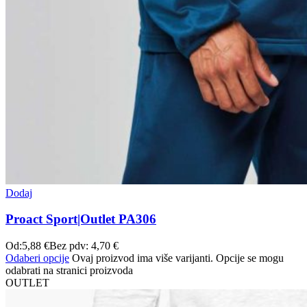
Dodaj
Proact Sport|Outlet PA306
Od:
5,88
€
Bez pdv:
4,70
€
Odaberi opcije
Ovaj proizvod ima više varijanti. Opcije se mogu
odabrati na stranici proizvoda
OUTLET