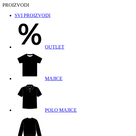
PROIZVODI
SVI PROIZVODI
OUTLET
MAJICE
POLO MAJICE