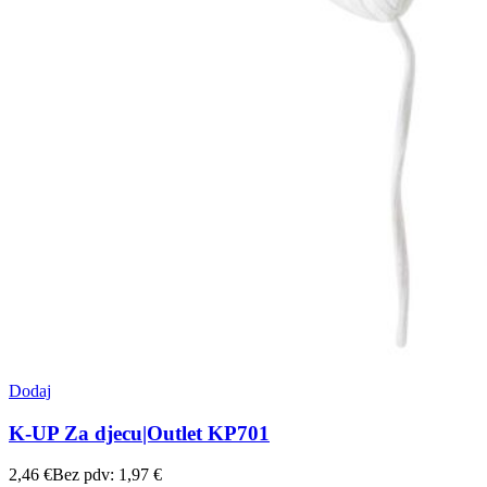
Dodaj
K-UP Za djecu|Outlet KP701
2,46
€
Bez pdv:
1,97
€