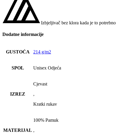
Izbjeljivač bez klora kada je to potrebno
Dodatne informacije
GUSTOĆA
214 g/m2
SPOL
Unisex Odjeća
Cjevast
IZREZ
,
Kratki rukav
100% Pamuk
MATERIJAL
,