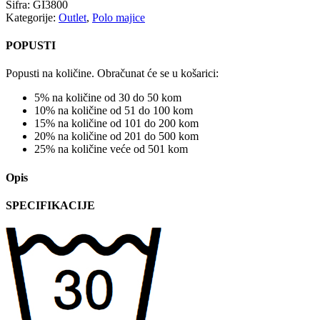
Šifra:
GI3800
Kategorije:
Outlet
,
Polo majice
POPUSTI
Popusti na količine. Obračunat će se u košarici:
5% na količine od 30 do 50 kom
10% na količine od 51 do 100 kom
15% na količine od 101 do 200 kom
20% na količine od 201 do 500 kom
25% na količine veće od 501 kom
Opis
SPECIFIKACIJE