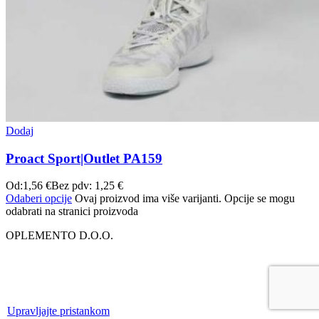
Dodaj
Proact Sport|Outlet PA159
Od:
1,56
€
Bez pdv:
1,25
€
Odaberi opcije
Ovaj proizvod ima više varijanti. Opcije se mogu
odabrati na stranici proizvoda
OPLEMENTO D.O.O.
Upravljajte pristankom