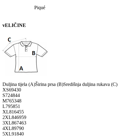
Piqué
vELIČINE
Duljina tijela (A)
Širina prsa (B)
Središnja duljina rukava (C)
XS
69
43
0
S
72
48
44
M
76
53
48
L
79
58
51
XL
81
64
55
2XL
84
69
59
3XL
86
74
63
4XL
89
79
0
5XL
91
84
0