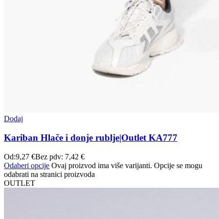
Dodaj
Kariban Hlače i donje rublje|Outlet KA777
Od:
9,27
€
Bez pdv:
7,42
€
Odaberi opcije
Ovaj proizvod ima više varijanti. Opcije se mogu
odabrati na stranici proizvoda
OUTLET