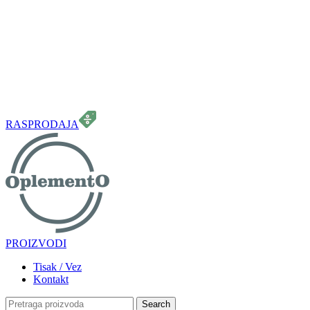
099 331 5664
info.oplemento@gmail.com
RASPRODAJA
PROIZVODI
Tisak / Vez
Kontakt
Search