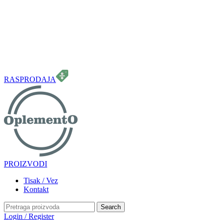
099 331 5664
info.oplemento@gmail.com
RASPRODAJA
PROIZVODI
Tisak / Vez
Kontakt
Search
Login / Register