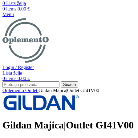
0
Lista želja
0
items
0,00
€
Menu
Login / Register
Lista želja
0
items
0,00
€
Search
Oplemento
Outlet
Gildan Majica|Outlet GI41V00
Gildan Majica|Outlet GI41V00