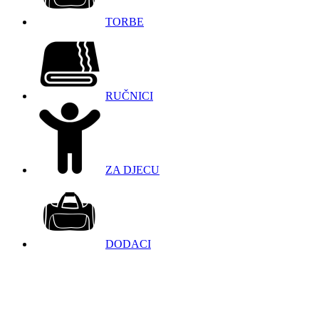
TORBE
RUČNICI
ZA DJECU
DODACI
098 966 9097