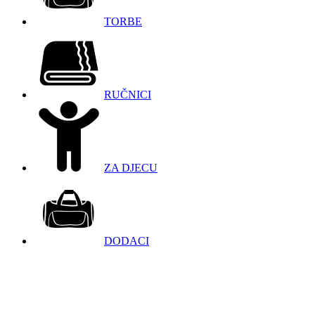
TORBE
RUČNICI
ZA DJECU
DODACI
098 966 9097