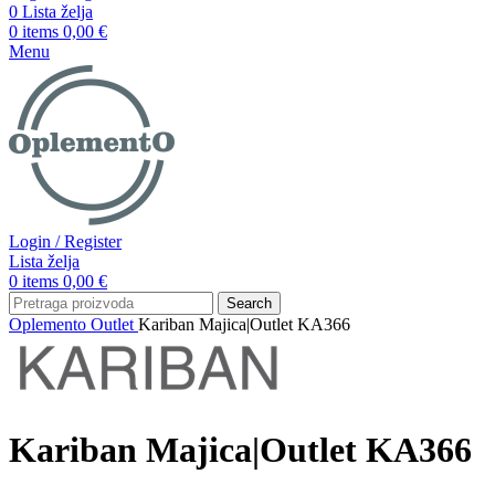
0
Lista želja
0
items
0,00
€
Menu
Login / Register
Lista želja
0
items
0,00
€
Search
Oplemento
Outlet
Kariban Majica|Outlet KA366
Kariban Majica|Outlet KA366