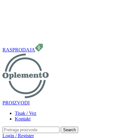
099 331 5664
info.oplemento@gmail.com
RASPRODAJA
PROIZVODI
Tisak / Vez
Kontakt
Search
Login / Register