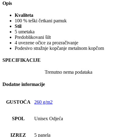
Opis
Kvaliteta
100 % teški četkani pamuk
Stil
5 umetaka
Predoblikovani šilt
4 uvezene očice za prozračivanje
Podesivo stražnje kopčanje metalnom kopčom
SPECIFIKACIJE
Trenutno nema podataka
Dodatne informacije
GUSTOĆA
260 g/m2
SPOL
Unisex Odjeća
IZREZ
5 panela