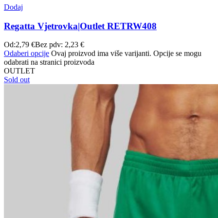
Dodaj
Regatta Vjetrovka|Outlet RETRW408
Od:
2,79
€
Bez pdv:
2,23
€
Odaberi opcije
Ovaj proizvod ima više varijanti. Opcije se mogu
odabrati na stranici proizvoda
OUTLET
Sold out