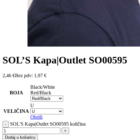
SOL’S Kapa|Outlet SO00595
2,46
€
Bez pdv:
1,97
€
Black/White
BOJA
Red/Black
U
VELIČINA
Obriši
SOL'S Kapa|Outlet SO00595 količina
Dodaj u košaricu