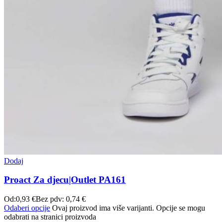
Dodaj
Proact Za djecu|Outlet PA161
Od:
0,93
€
Bez pdv:
0,74
€
Odaberi opcije
Ovaj proizvod ima više varijanti. Opcije se mogu
odabrati na stranici proizvoda