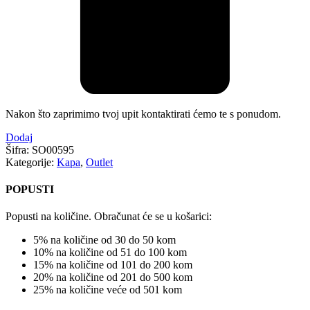
Nakon što zaprimimo tvoj upit kontaktirati ćemo te s ponudom.
Dodaj
Šifra:
SO00595
Kategorije:
Kapa
,
Outlet
POPUSTI
Popusti na količine. Obračunat će se u košarici:
5% na količine od 30 do 50 kom
10% na količine od 51 do 100 kom
15% na količine od 101 do 200 kom
20% na količine od 201 do 500 kom
25% na količine veće od 501 kom