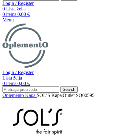
Login / Register
0
Lista želja
0
items
0,00
€
Menu
Login / Register
Lista želja
0
items
0,00
€
Search
Oplemento
Kapa
SOL’S Kapa|Outlet SO00595