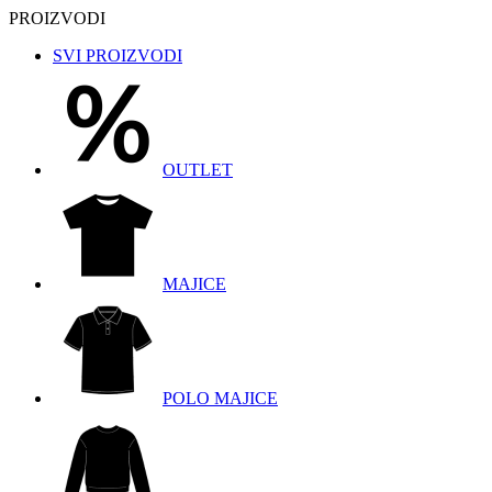
PROIZVODI
SVI PROIZVODI
OUTLET
MAJICE
POLO MAJICE