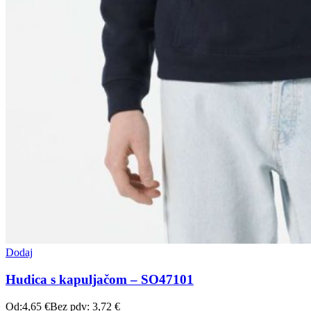
Dodaj
Hudica s kapuljačom – SO47101
Od:
4,65
€
Bez pdv:
3,72
€