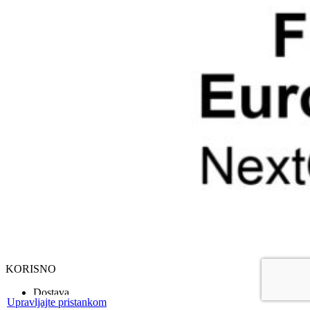
KORISNO
Dostava
Upravljajte pristankom
Način plaćanja