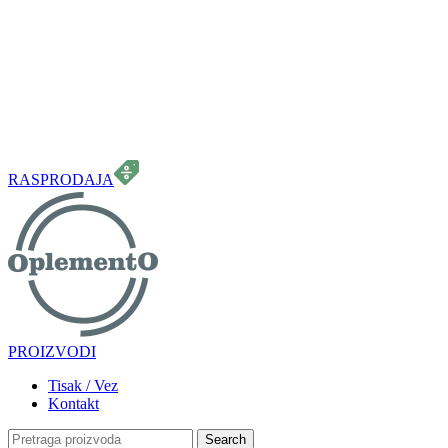
099 331 5664
info.oplemento@gmail.com
RASPRODAJA
PROIZVODI
Tisak / Vez
Kontakt
Search