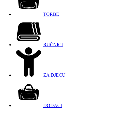
TORBE
RUČNICI
ZA DJECU
DODACI
098 966 9097