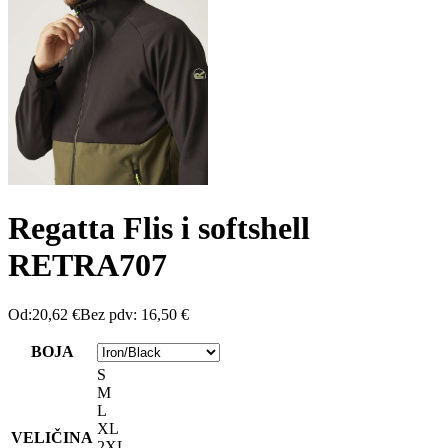
Regatta Flis i softshell
RETRA707
Od:
20,62
€
Bez pdv:
16,50
€
BOJA
S
M
L
XL
VELIČINA
2XL