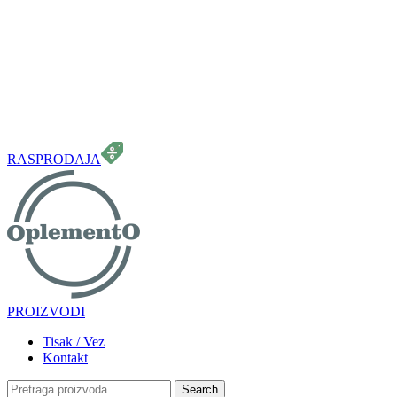
099 331 5664
info.oplemento@gmail.com
RASPRODAJA
PROIZVODI
Tisak / Vez
Kontakt
Search