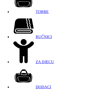
TORBE
RUČNICI
ZA DJECU
DODACI
098 966 9097