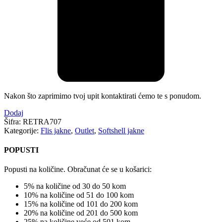
Nakon što zaprimimo tvoj upit kontaktirati ćemo te s ponudom.
Dodaj
Šifra:
RETRA707
Kategorije:
Flis jakne
,
Outlet
,
Softshell jakne
POPUSTI
Popusti na količine. Obračunat će se u košarici:
5% na količine od 30 do 50 kom
10% na količine od 51 do 100 kom
15% na količine od 101 do 200 kom
20% na količine od 201 do 500 kom
25% na količine veće od 501 kom