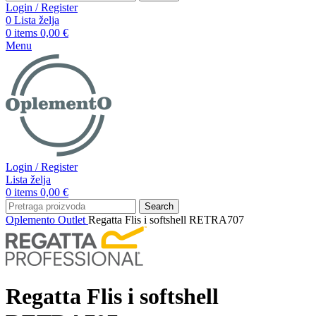
Login / Register
0
Lista želja
0
items
0,00
€
Menu
Login / Register
Lista želja
0
items
0,00
€
Search
Oplemento
Outlet
Regatta Flis i softshell RETRA707
Regatta Flis i softshell