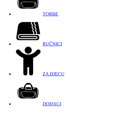
TORBE
RUČNICI
ZA DJECU
DODACI
098 966 9097