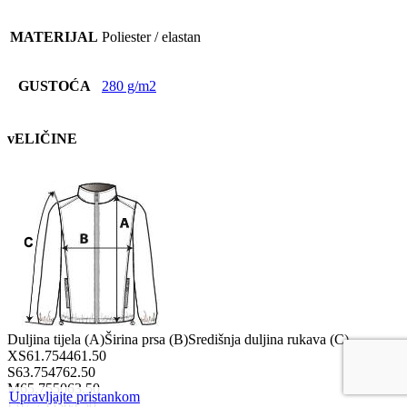
MATERIJAL
Poliester / elastan
GUSTOĆA
280 g/m2
vELIČINE
Duljina tijela (A)
Širina prsa (B)
Središnja duljina rukava (C)
XS
61.75
44
61.50
S
63.75
47
62.50
M
65.75
50
63.50
Upravljajte pristankom
L
67.75
53
64.50