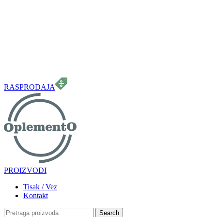
099 331 5664
info.oplemento@gmail.com
RASPRODAJA
PROIZVODI
Tisak / Vez
Kontakt
Search