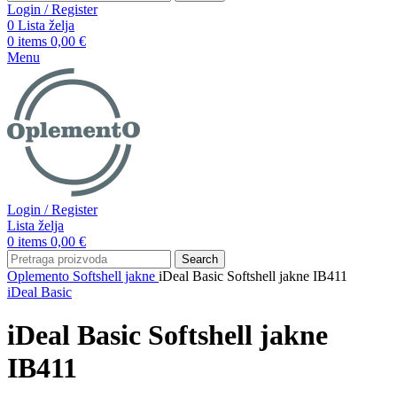
Login / Register
0
Lista želja
0
items
0,00
€
Menu
Login / Register
Lista želja
0
items
0,00
€
Search
Oplemento
Softshell jakne
iDeal Basic Softshell jakne IB411
iDeal Basic
iDeal Basic Softshell jakne
IB411