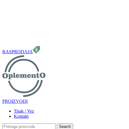
099 331 5664
info.oplemento@gmail.com
RASPRODAJA
PROIZVODI
Tisak / Vez
Kontakt
Search