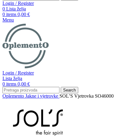
Login / Register
0
Lista želja
0
items
0,00
€
Menu
Login / Register
Lista želja
0
items
0,00
€
Search
Oplemento
Jakne i vjetrovke
SOL’S Vjetrovka SO46000