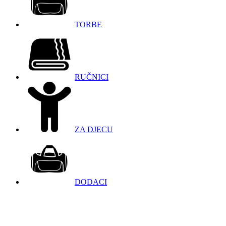
TORBE
RUČNICI
ZA DJECU
DODACI
098 966 9097