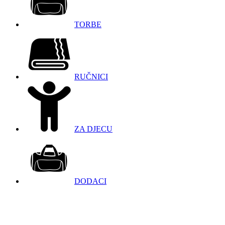
TORBE
RUČNICI
ZA DJECU
DODACI
098 966 9097