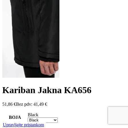
Kariban Jakna KA656
51,86
€
Bez pdv:
41,49
€
Black
BOJA
Upravljajte pristankom
S