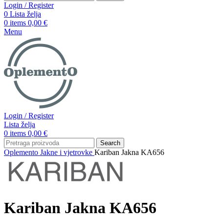
Login / Register
0
Lista želja
0
items
0,00
€
Menu
Login / Register
Lista želja
0
items
0,00
€
Search
Oplemento
Jakne i vjetrovke
Kariban Jakna KA656
Kariban Jakna KA656