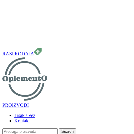
099 331 5664
info.oplemento@gmail.com
RASPRODAJA
PROIZVODI
Tisak / Vez
Kontakt
Search