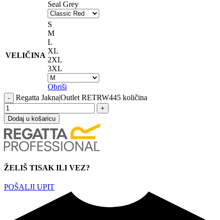
Seal Grey
S
M
L
XL
VELIČINA
2XL
3XL
Obriši
Regatta Jakna|Outlet RETRW445 količina
Dodaj u košaricu
ŽELIŠ TISAK ILI VEZ?
POŠALJI UPIT