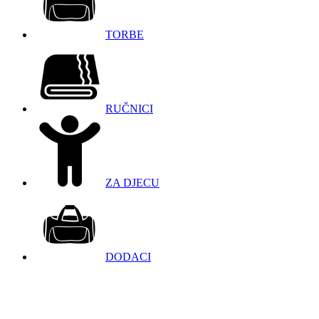
TORBE
RUČNICI
ZA DJECU
DODACI
098 966 9097