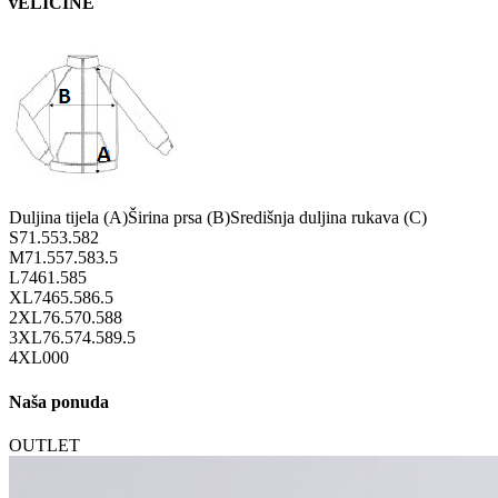
vELIČINE
Duljina tijela (A)
Širina prsa (B)
Središnja duljina rukava (C)
S
71.5
53.5
82
M
71.5
57.5
83.5
L
74
61.5
85
XL
74
65.5
86.5
2XL
76.5
70.5
88
3XL
76.5
74.5
89.5
4XL
0
0
0
Naša ponuda
OUTLET