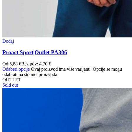
Dodaj
Proact Sport|Outlet PA306
Od:
5,88
€
Bez pdv:
4,70
€
Odaberi opcije
Ovaj proizvod ima više varijanti. Opcije se mogu
odabrati na stranici proizvoda
OUTLET
Sold out