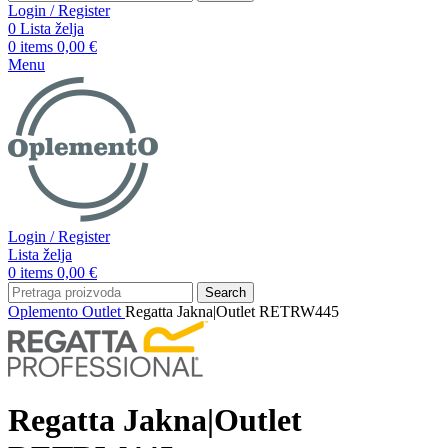
Login / Register
0
Lista želja
0
items
0,00
€
Menu
Login / Register
Lista želja
0
items
0,00
€
Search
Oplemento
Outlet
Regatta Jakna|Outlet RETRW445
Regatta Jakna|Outlet