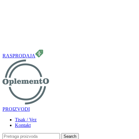
099 331 5664
info.oplemento@gmail.com
RASPRODAJA
PROIZVODI
Tisak / Vez
Kontakt
Search