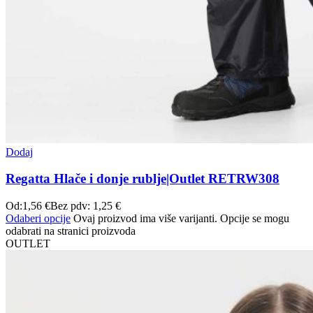
Dodaj
Regatta Hlače i donje rublje|Outlet RETRW308
Od:
1,56
€
Bez pdv:
1,25
€
Odaberi opcije
Ovaj proizvod ima više varijanti. Opcije se mogu
odabrati na stranici proizvoda
OUTLET