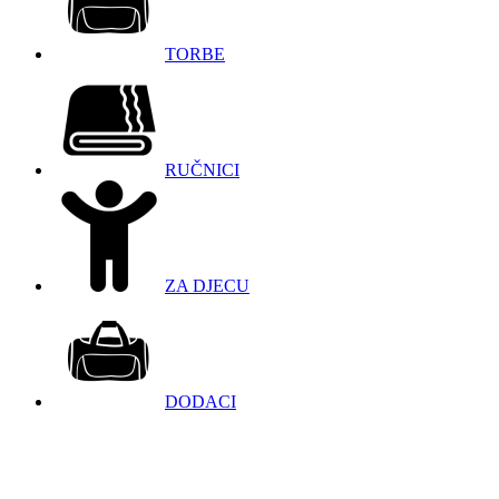
TORBE
RUČNICI
ZA DJECU
DODACI
098 966 9097