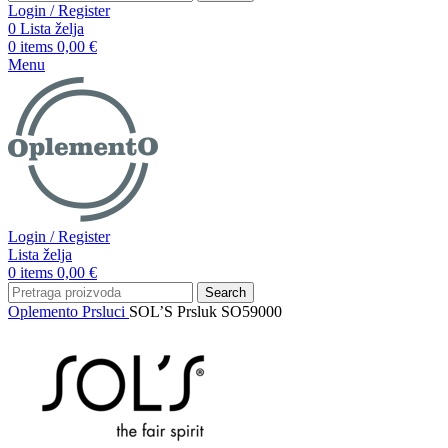
Login / Register
0
Lista želja
0
items
0,00
€
Menu
Login / Register
Lista želja
0
items
0,00
€
Search
Oplemento
Prsluci
SOL’S Prsluk SO59000