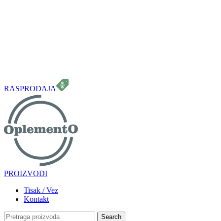
099 331 5664
info.oplemento@gmail.com
RASPRODAJA
PROIZVODI
Tisak / Vez
Kontakt
Search