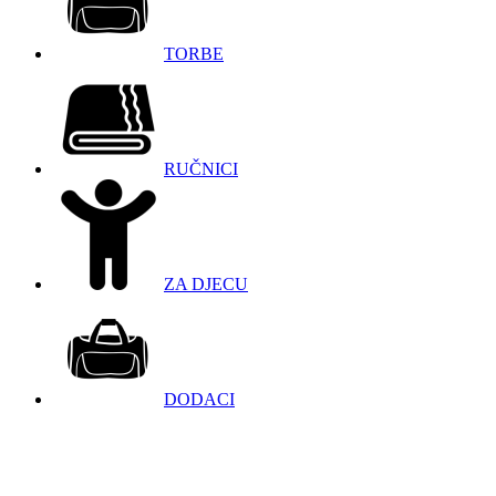
TORBE
RUČNICI
ZA DJECU
DODACI
098 966 9097