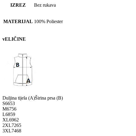
IZREZ
Bez rukava
MATERIJAL
100% Poliester
vELIČINE
Duljina tijela (A)
Širina prsa (B)
S
66
53
M
67
56
L
68
59
XL
69
62
2XL
72
65
3XL
74
68