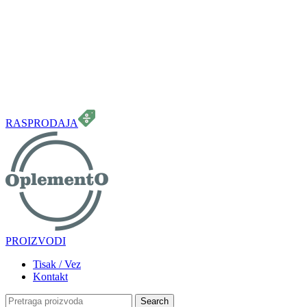
099 331 5664
info.oplemento@gmail.com
RASPRODAJA
PROIZVODI
Tisak / Vez
Kontakt
Search