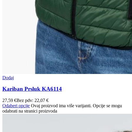
Dodaj
Kariban Prsluk KA6114
27,59
€
Bez pdv:
22,07
€
Odaberi opcije
Ovaj proizvod ima više varijanti. Opcije se mogu
odabrati na stranici proizvoda