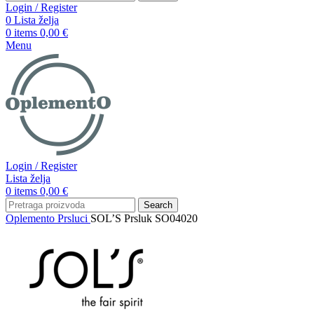
Login / Register
0
Lista želja
0
items
0,00
€
Menu
Login / Register
Lista želja
0
items
0,00
€
Search
Oplemento
Prsluci
SOL’S Prsluk SO04020