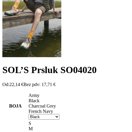
SOL’S Prsluk SO04020
Od:
22,14
€
Bez pdv:
17,71
€
Army
Black
BOJA
Charcoal Grey
French Navy
S
M