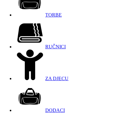
TORBE
RUČNICI
ZA DJECU
DODACI
098 966 9097