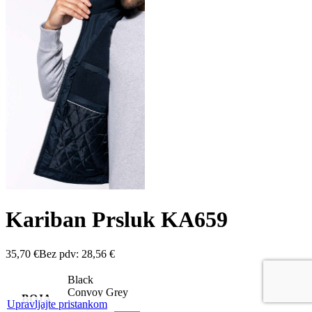
Kariban Prsluk KA659
35,70
€
Bez pdv:
28,56
€
Black
Convoy Grey
BOJA
Upravljajte pristankom
Navy