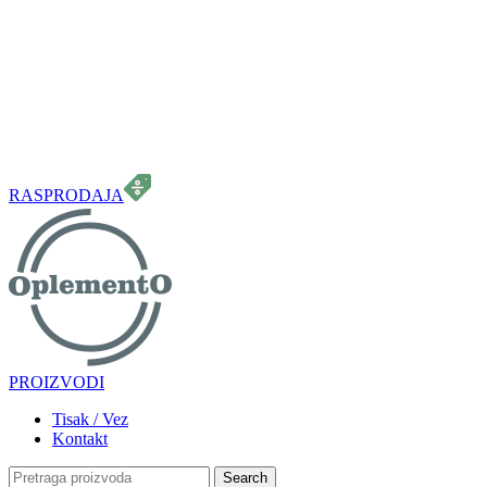
099 331 5664
info.oplemento@gmail.com
RASPRODAJA
PROIZVODI
Tisak / Vez
Kontakt
Search