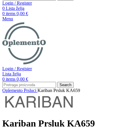
Login / Register
0
Lista želja
0
items
0,00
€
Menu
Login / Register
Lista želja
0
items
0,00
€
Search
Oplemento
Prsluci
Kariban Prsluk KA659
Kariban Prsluk KA659