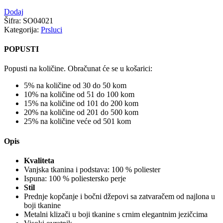
Dodaj
Šifra:
SO04021
Kategorija:
Prsluci
POPUSTI
Popusti na količine. Obračunat će se u košarici:
5% na količine od 30 do 50 kom
10% na količine od 51 do 100 kom
15% na količine od 101 do 200 kom
20% na količine od 201 do 500 kom
25% na količine veće od 501 kom
Opis
Kvaliteta
Vanjska tkanina i podstava: 100 % poliester
Ispuna: 100 % poliestersko perje
Stil
Prednje kopčanje i bočni džepovi sa zatvaračem od najlona u
boji tkanine
Metalni klizači u boji tkanine s crnim elegantnim jezičcima