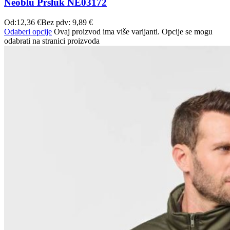
Neoblu Prsluk NE03172
Od:
12,36
€
Bez pdv:
9,89
€
Odaberi opcije
Ovaj proizvod ima više varijanti. Opcije se mogu
odabrati na stranici proizvoda