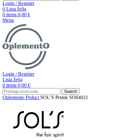
Login / Register
0
Lista želja
0
items
0,00
€
Menu
Login / Register
Lista želja
0
items
0,00
€
Search
Oplemento
Prsluci
SOL’S Prsluk SO04021