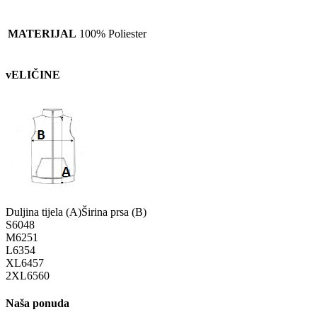
MATERIJAL
100% Poliester
vELIČINE
Duljina tijela (A)
Širina prsa (B)
S
60
48
M
62
51
L
63
54
XL
64
57
2XL
65
60
Naša ponuda