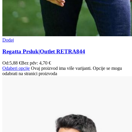
Dodaj
Regatta Prsluk|Outlet RETRA844
Od:
5,88
€
Bez pdv:
4,70
€
Odaberi opcije
Ovaj proizvod ima više varijanti. Opcije se mogu
odabrati na stranici proizvoda