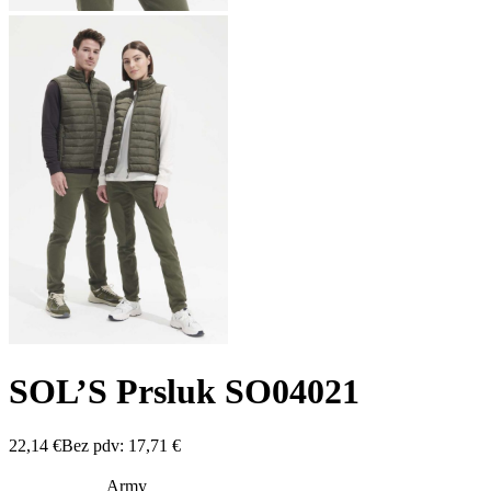
SOL’S Prsluk SO04021
22,14
€
Bez pdv:
17,71
€
Army