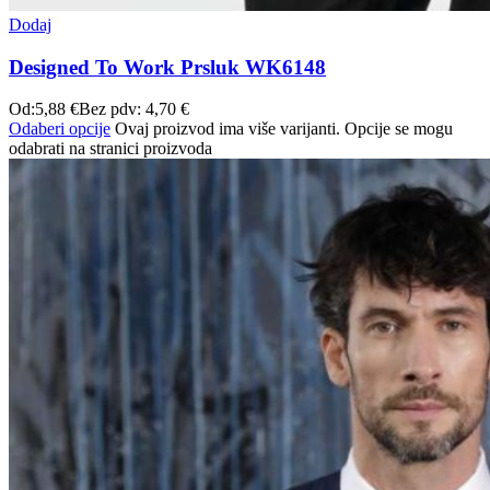
Dodaj
Designed To Work Prsluk WK6148
Od:
5,88
€
Bez pdv:
4,70
€
Odaberi opcije
Ovaj proizvod ima više varijanti. Opcije se mogu
odabrati na stranici proizvoda