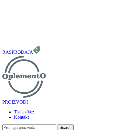
099 331 5664
info.oplemento@gmail.com
RASPRODAJA
PROIZVODI
Tisak / Vez
Kontakt
Search