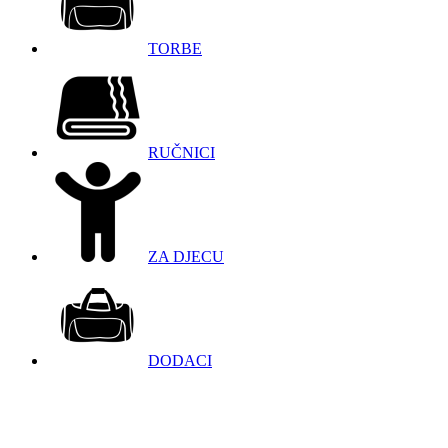
TORBE
RUČNICI
ZA DJECU
DODACI
098 966 9097