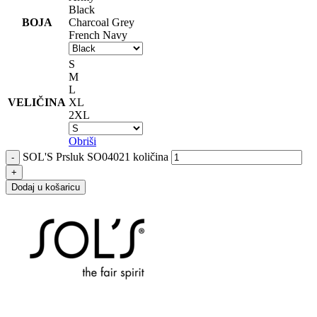
Black
BOJA
Charcoal Grey
French Navy
S
M
L
VELIČINA
XL
2XL
Obriši
SOL'S Prsluk SO04021 količina
Dodaj u košaricu