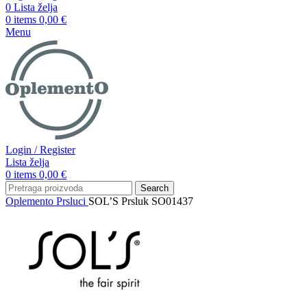
0
Lista želja
0
items
0,00
€
Menu
Login / Register
Lista želja
0
items
0,00
€
Search
Oplemento
Prsluci
SOL’S Prsluk SO01437