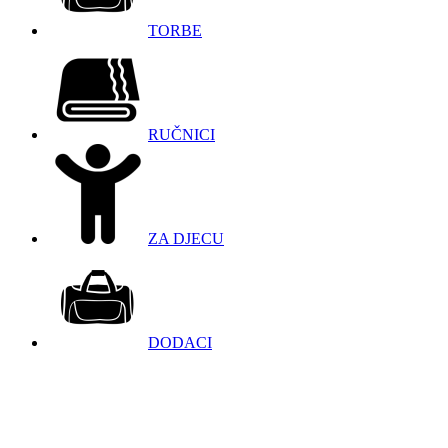
TORBE
RUČNICI
ZA DJECU
DODACI
098 966 9097