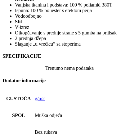
Vanjska tkanina i podstava: 100 % poliamid 380T
Ispuna: 100 % poliester s efektom perja
Vodoodbojno
Stil
V-izrez
Otkopčavanje s prednje strane s 5 gumba na pritisak
2 prednja džepa
Slaganje „u vrećicu” sa stoperima
SPECIFIKACIJE
Trenutno nema podataka
Dodatne informacije
GUSTOĆA
g/m2
SPOL
Muška odjeća
Bez rukava