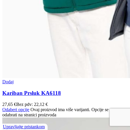
Dodaj
Kariban Prsluk KA6118
27,65
€
Bez pdv:
22,12
€
Odaberi opcije
Ovaj proizvod ima više varijanti. Opcije se mogu
odabrati na stranici proizvoda
Upravljajte pristankom