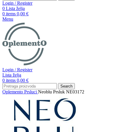
Login / Register
0
Lista želja
0
items
0,00
€
Menu
Login / Register
Lista želja
0
items
0,00
€
Search
Oplemento
Prsluci
Neoblu Prsluk NE03172