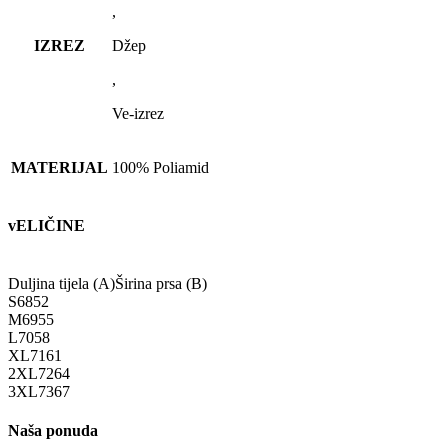
,
IZREZ
Džep
,
Ve-izrez
MATERIJAL
100% Poliamid
vELIČINE
Duljina tijela (A)
Širina prsa (B)
S
68
52
M
69
55
L
70
58
XL
71
61
2XL
72
64
3XL
73
67
Naša ponuda