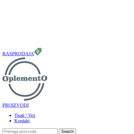
099 331 5664
info.oplemento@gmail.com
RASPRODAJA
PROIZVODI
Tisak / Vez
Kontakt
Search