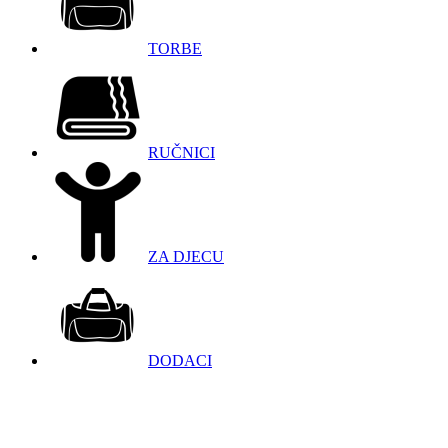
TORBE
RUČNICI
ZA DJECU
DODACI
098 966 9097