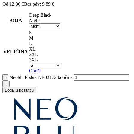
Od:
12,36
€
Bez pdv:
9,89
€
Deep Black
BOJA
Night
S
M
L
XL
VELIČINA
2XL
3XL
Obriši
Neoblu Prsluk NE03172 količina
Dodaj u košaricu