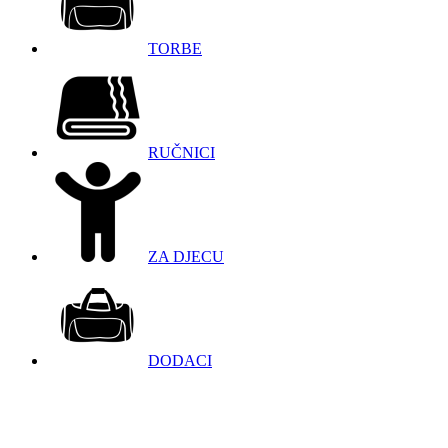
TORBE
RUČNICI
ZA DJECU
DODACI
098 966 9097