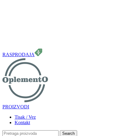
099 331 5664
info.oplemento@gmail.com
RASPRODAJA
PROIZVODI
Tisak / Vez
Kontakt
Search