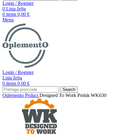
Login / Register
0
Lista želja
0
items
0,00
€
Menu
Login / Register
Lista želja
0
items
0,00
€
Search
Oplemento
Prsluci
Designed To Work Prsluk WK630