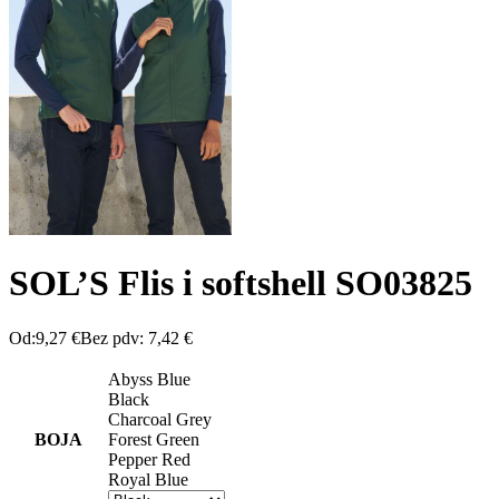
SOL’S Flis i softshell SO03825
Od:
9,27
€
Bez pdv:
7,42
€
Abyss Blue
Black
Charcoal Grey
BOJA
Forest Green
Pepper Red
Royal Blue