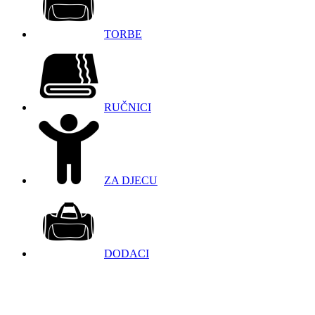
TORBE
RUČNICI
ZA DJECU
DODACI
098 966 9097