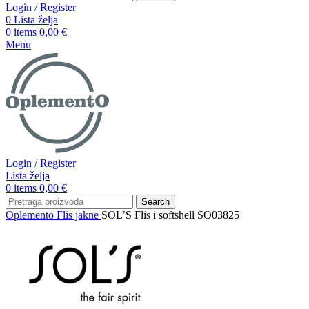
Login / Register
0
Lista želja
0
items
0,00
€
Menu
Login / Register
Lista želja
0
items
0,00
€
Search
Oplemento
Flis jakne
SOL’S Flis i softshell SO03825