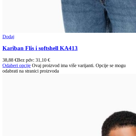
Dodaj
Kariban Flis i softshell KA413
38,88
€
Bez pdv:
31,10
€
Odaberi opcije
Ovaj proizvod ima više varijanti. Opcije se mogu
odabrati na stranici proizvoda