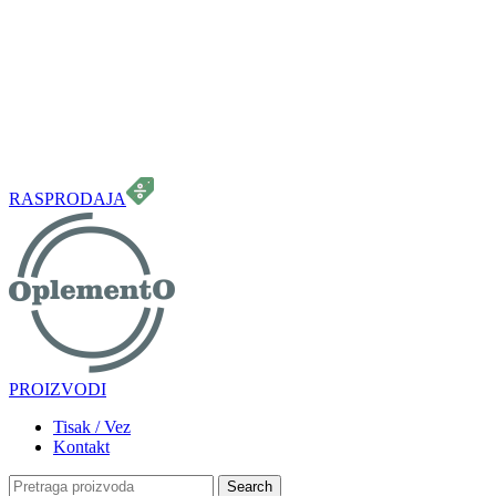
099 331 5664
info.oplemento@gmail.com
RASPRODAJA
PROIZVODI
Tisak / Vez
Kontakt
Search