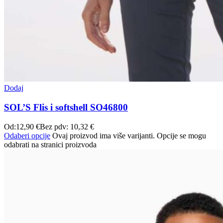
Dodaj
SOL’S Flis i softshell SO46800
Od:
12,90
€
Bez pdv:
10,32
€
Odaberi opcije
Ovaj proizvod ima više varijanti. Opcije se mogu
odabrati na stranici proizvoda