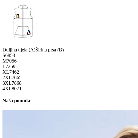
Duljina tijela (A)
Širina prsa (B)
S
68
53
M
70
56
L
72
59
XL
74
62
2XL
76
65
3XL
78
68
4XL
80
71
Naša ponuda