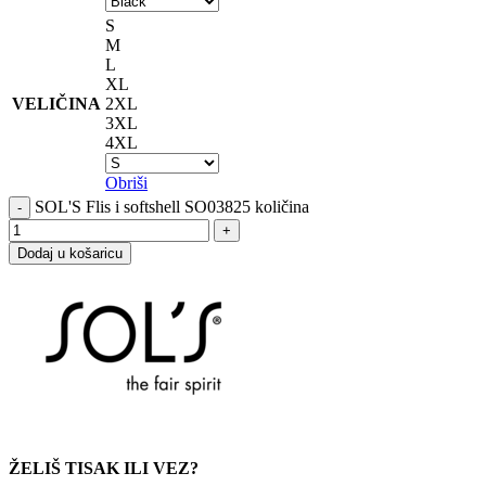
S
M
L
XL
VELIČINA
2XL
3XL
4XL
Obriši
SOL'S Flis i softshell SO03825 količina
Dodaj u košaricu
ŽELIŠ TISAK ILI VEZ?