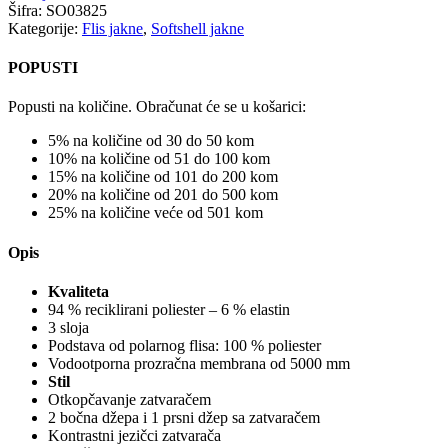
Šifra:
SO03825
Kategorije:
Flis jakne
,
Softshell jakne
POPUSTI
Popusti na količine. Obračunat će se u košarici:
5% na količine od 30 do 50 kom
10% na količine od 51 do 100 kom
15% na količine od 101 do 200 kom
20% na količine od 201 do 500 kom
25% na količine veće od 501 kom
Opis
Kvaliteta
94 % reciklirani poliester – 6 % elastin
3 sloja
Podstava od polarnog flisa: 100 % poliester
Vodootporna prozračna membrana od 5000 mm
Stil
Otkopčavanje zatvaračem
2 bočna džepa i 1 prsni džep sa zatvaračem
Kontrastni jezičci zatvarača