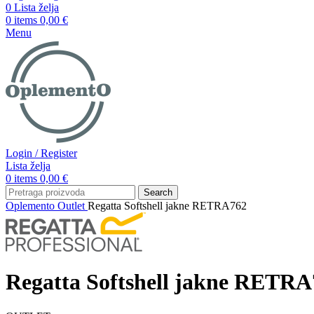
0
Lista želja
0
items
0,00
€
Menu
Login / Register
Lista želja
0
items
0,00
€
Search
Oplemento
Outlet
Regatta Softshell jakne RETRA762
Regatta Softshell jakne RETRA