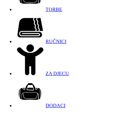
TORBE
RUČNICI
ZA DJECU
DODACI
098 966 9097