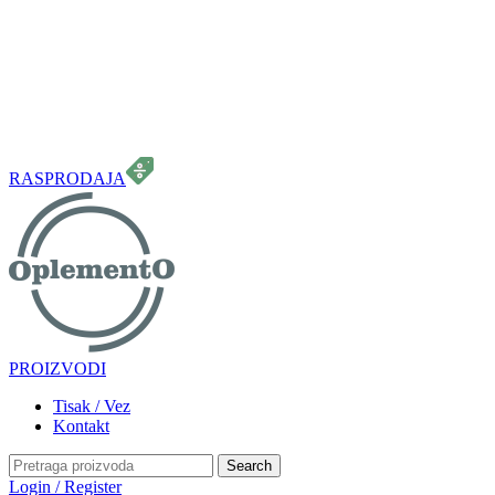
099 331 5664
info.oplemento@gmail.com
RASPRODAJA
PROIZVODI
Tisak / Vez
Kontakt
Search
Login / Register