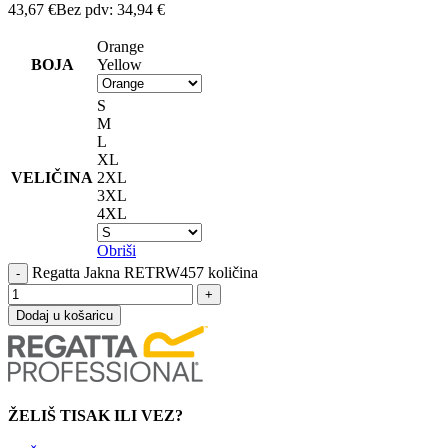
43,67
€
Bez pdv:
34,94
€
Orange
BOJA
Yellow
S
M
L
XL
VELIČINA
2XL
3XL
4XL
Obriši
Regatta Jakna RETRW457 količina
Dodaj u košaricu
ŽELIŠ TISAK ILI VEZ?