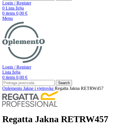
Login / Register
0
Lista želja
0
items
0,00
€
Menu
Login / Register
Lista želja
0
items
0,00
€
Search
Oplemento
Jakne i vjetrovke
Regatta Jakna RETRW457
Regatta Jakna RETRW457