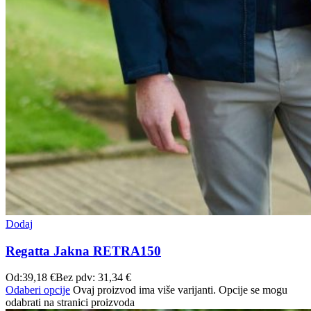
Dodaj
Regatta Jakna RETRA150
Od:
39,18
€
Bez pdv:
31,34
€
Odaberi opcije
Ovaj proizvod ima više varijanti. Opcije se mogu
odabrati na stranici proizvoda