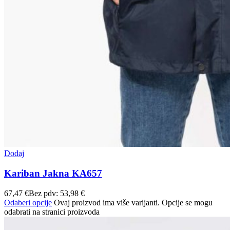
Dodaj
Kariban Jakna KA657
67,47
€
Bez pdv:
53,98
€
Odaberi opcije
Ovaj proizvod ima više varijanti. Opcije se mogu
odabrati na stranici proizvoda