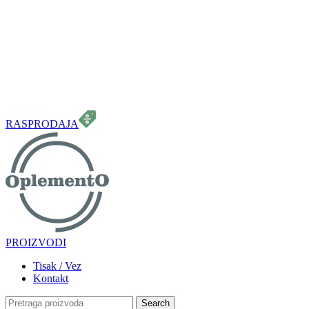
099 331 5664
info.oplemento@gmail.com
RASPRODAJA
PROIZVODI
Tisak / Vez
Kontakt
Search