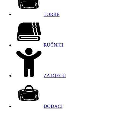
TORBE
RUČNICI
ZA DJECU
DODACI
098 966 9097