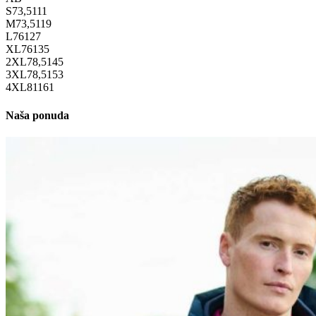
S
73,5
111
M
73,5
119
L
76
127
XL
76
135
2XL
78,5
145
3XL
78,5
153
4XL
81
161
Naša ponuda