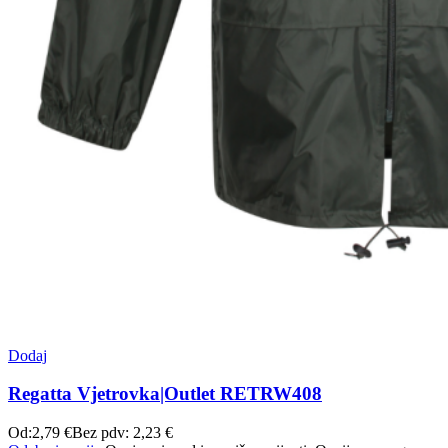
Dodaj
Regatta Vjetrovka|Outlet RETRW408
Od:
2,79
€
Bez pdv:
2,23
€