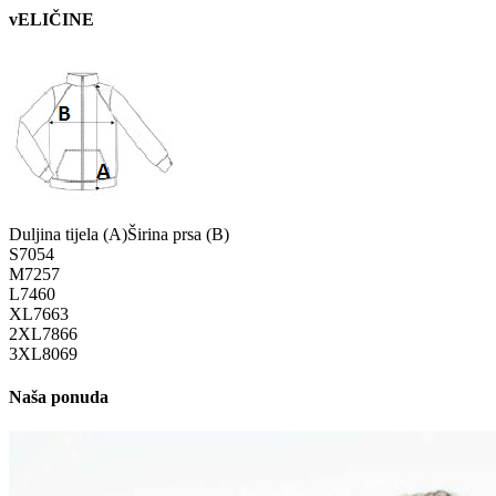
vELIČINE
Duljina tijela (A)
Širina prsa (B)
S
70
54
M
72
57
L
74
60
XL
76
63
2XL
78
66
3XL
80
69
Naša ponuda