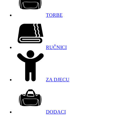
TORBE
RUČNICI
ZA DJECU
DODACI
098 966 9097