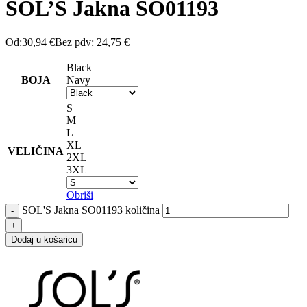
SOL’S Jakna SO01193
Od:
30,94
€
Bez pdv:
24,75
€
Black
BOJA
Navy
S
M
L
XL
VELIČINA
2XL
3XL
Obriši
SOL'S Jakna SO01193 količina
Dodaj u košaricu