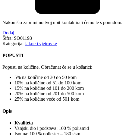
Nakon što zaprimimo tvoj upit kontaktirati ćemo te s ponudom.
Dodaj
Šifra:
SO01193
Kategorija:
Jakne i vjetrovke
POPUSTI
Popusti na količine. Obračunat će se u košarici:
5% na količine od 30 do 50 kom
10% na količine od 51 do 100 kom
15% na količine od 101 do 200 kom
20% na količine od 201 do 500 kom
25% na količine veće od 501 kom
Opis
Kvaliteta
Vanjski dio i podstava: 100 % poliamid
Ispuna: 100 % poliester – 180 gsm