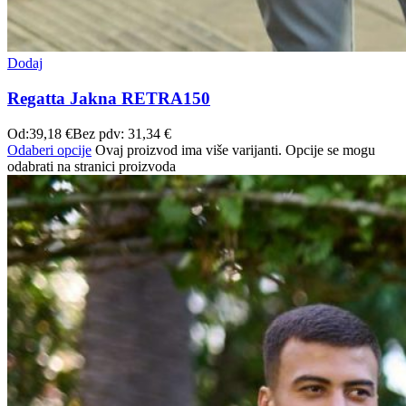
Dodaj
Regatta Jakna RETRA150
Od:
39,18
€
Bez pdv:
31,34
€
Odaberi opcije
Ovaj proizvod ima više varijanti. Opcije se mogu
odabrati na stranici proizvoda