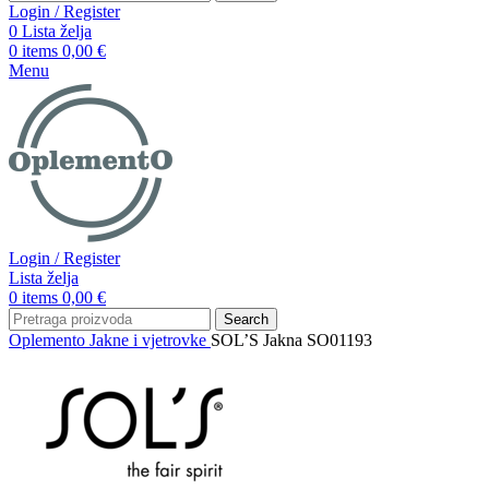
Login / Register
0
Lista želja
0
items
0,00
€
Menu
Login / Register
Lista želja
0
items
0,00
€
Search
Oplemento
Jakne i vjetrovke
SOL’S Jakna SO01193