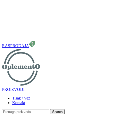
099 331 5664
info.oplemento@gmail.com
RASPRODAJA
PROIZVODI
Tisak / Vez
Kontakt
Search