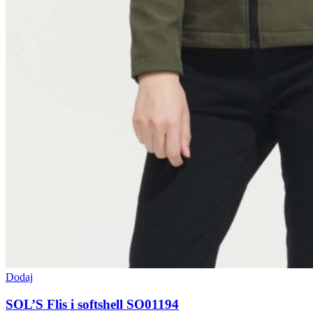
Dodaj
SOL’S Flis i softshell SO01194