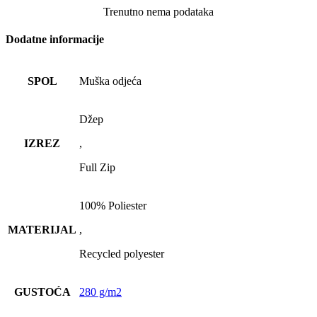
Trenutno nema podataka
Dodatne informacije
SPOL
Muška odjeća
Džep
IZREZ
,
Full Zip
100% Poliester
MATERIJAL
,
Recycled polyester
GUSTOĆA
280 g/m2