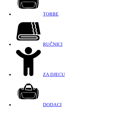
TORBE
RUČNICI
ZA DJECU
DODACI
098 966 9097