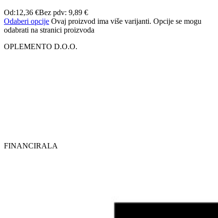
Od:
12,36
€
Bez pdv:
9,89
€
Odaberi opcije
Ovaj proizvod ima više varijanti. Opcije se mogu
odabrati na stranici proizvoda
OPLEMENTO D.O.O.
FINANCIRALA