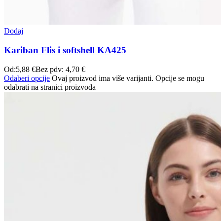
Dodaj
Kariban Flis i softshell KA425
Od:
5,88
€
Bez pdv:
4,70
€
Odaberi opcije
Ovaj proizvod ima više varijanti. Opcije se mogu
odabrati na stranici proizvoda