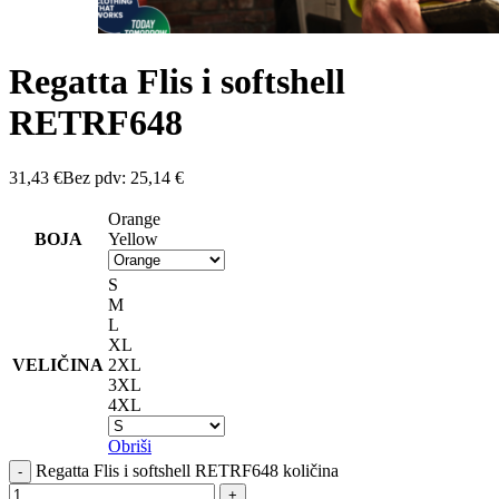
Regatta Flis i softshell
RETRF648
31,43
€
Bez pdv:
25,14
€
Orange
BOJA
Yellow
S
M
L
XL
VELIČINA
2XL
3XL
4XL
Obriši
Regatta Flis i softshell RETRF648 količina