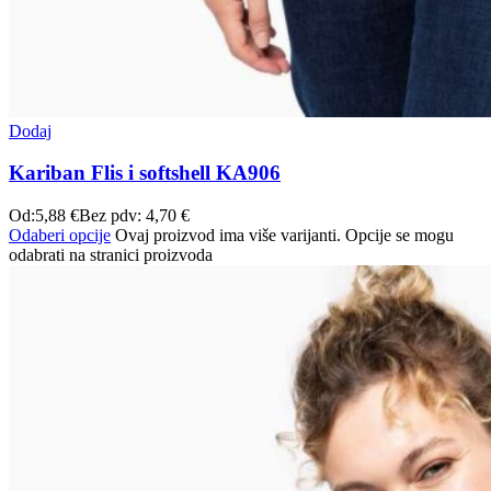
Dodaj
Kariban Flis i softshell KA906
Od:
5,88
€
Bez pdv:
4,70
€
Odaberi opcije
Ovaj proizvod ima više varijanti. Opcije se mogu
odabrati na stranici proizvoda