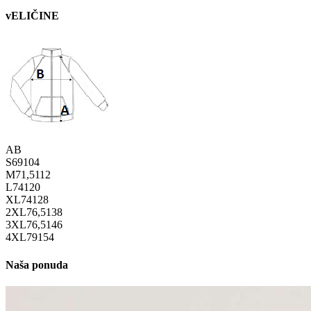
vELIČINE
A
B
S
69
104
M
71,5
112
L
74
120
XL
74
128
2XL
76,5
138
3XL
76,5
146
4XL
79
154
Naša ponuda