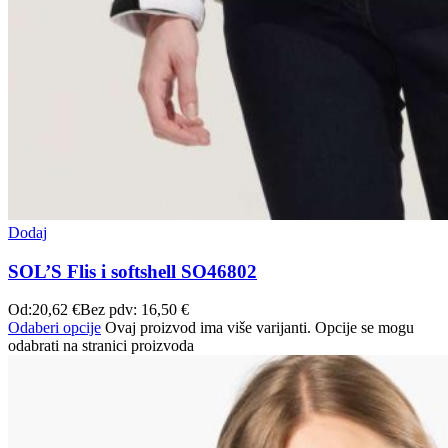
Dodaj
SOL’S Flis i softshell SO46802
Od:
20,62
€
Bez pdv:
16,50
€
Odaberi opcije
Ovaj proizvod ima više varijanti. Opcije se mogu
odabrati na stranici proizvoda