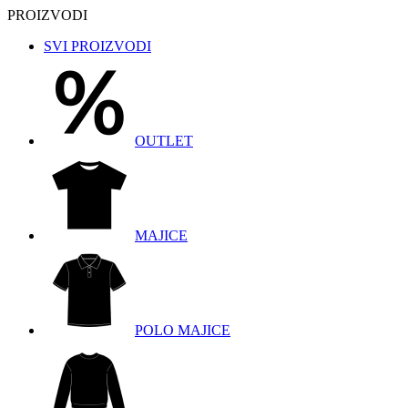
PROIZVODI
SVI PROIZVODI
OUTLET
MAJICE
POLO MAJICE