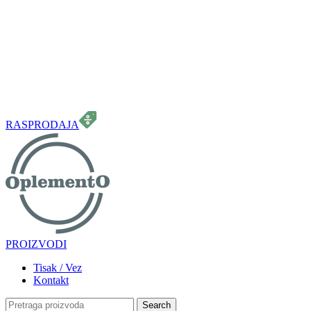
099 331 5664
info.oplemento@gmail.com
RASPRODAJA
PROIZVODI
Tisak / Vez
Kontakt
Search