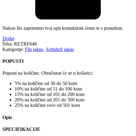
Nakon što zaprimimo tvoj upit kontaktirati ćemo te s ponudom.
Dodaj
Šifra:
RETRF648
Kategorije:
Flis jakne
,
Softshell jakne
POPUSTI
Popusti na količine. Obračunat će se u košarici:
5% na količine od 30 do 50 kom
10% na količine od 51 do 100 kom
15% na količine od 101 do 200 kom
20% na količine od 201 do 500 kom
25% na količine veće od 501 kom
Opis
SPECIFIKACIJE