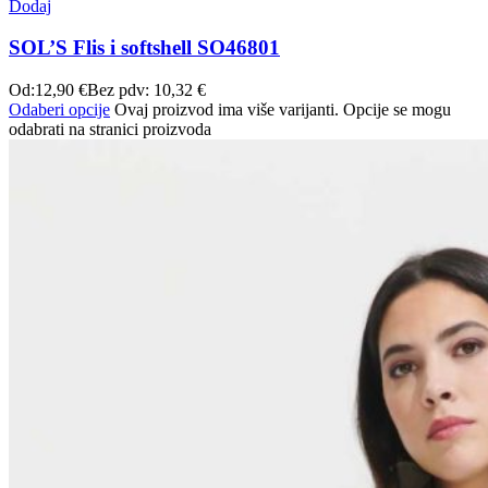
Dodaj
SOL’S Flis i softshell SO46801
Od:
12,90
€
Bez pdv:
10,32
€
Odaberi opcije
Ovaj proizvod ima više varijanti. Opcije se mogu
odabrati na stranici proizvoda