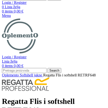
Login / Register
0
Lista želja
0
items
0,00
€
Menu
Login / Register
Lista želja
0
items
0,00
€
Search
Oplemento
Softshell jakne
Regatta Flis i softshell RETRF648
Regatta Flis i softshell