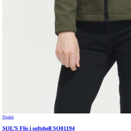
Dodaj
SOL’S Flis i softshell SO01194