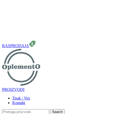
099 331 5664
info.oplemento@gmail.com
RASPRODAJA
PROIZVODI
Tisak / Vez
Kontakt
Search