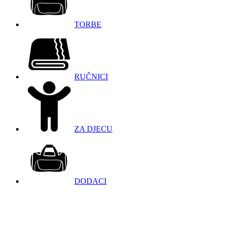
TORBE
RUČNICI
ZA DJECU
DODACI
098 966 9097