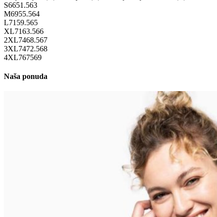
S
66
51.5
63
M
69
55.5
64
L
71
59.5
65
XL
71
63.5
66
2XL
74
68.5
67
3XL
74
72.5
68
4XL
76
75
69
Naša ponuda