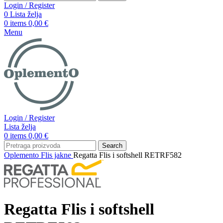
Login / Register
0
Lista želja
0
items
0,00
€
Menu
Login / Register
Lista želja
0
items
0,00
€
Search
Oplemento
Flis jakne
Regatta Flis i softshell RETRF582
Regatta Flis i softshell