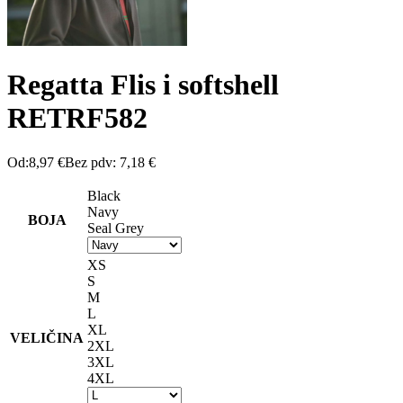
Regatta Flis i softshell
RETRF582
Od:
8,97
€
Bez pdv:
7,18
€
Black
Navy
BOJA
Seal Grey
XS
S
M
L
XL
VELIČINA
2XL
3XL
4XL