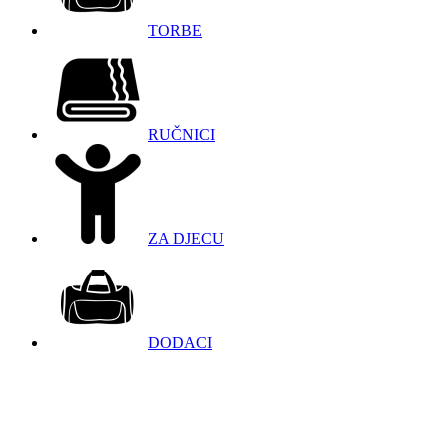
TORBE
RUČNICI
ZA DJECU
DODACI
098 966 9097