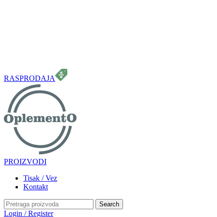
099 331 5664
info.oplemento@gmail.com
RASPRODAJA
PROIZVODI
Tisak / Vez
Kontakt
Search
Login / Register