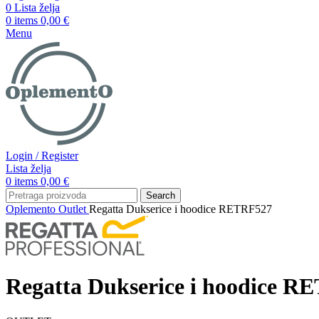
0
Lista želja
0
items
0,00
€
Menu
Login / Register
Lista želja
0
items
0,00
€
Search
Oplemento
Outlet
Regatta Dukserice i hoodice RETRF527
Regatta Dukserice i hoodice R