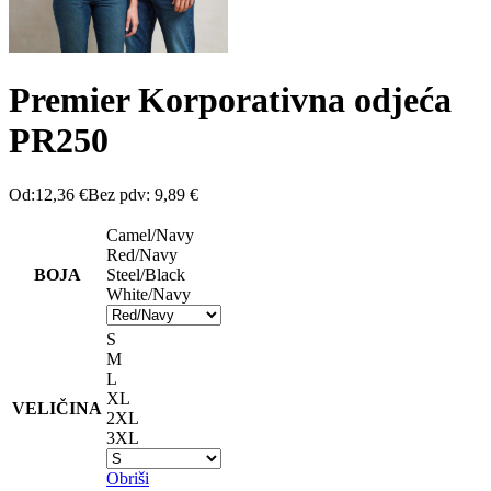
Premier Korporativna odjeća
PR250
Od:
12,36
€
Bez pdv:
9,89
€
Camel/Navy
Red/Navy
BOJA
Steel/Black
White/Navy
S
M
L
XL
VELIČINA
2XL
3XL
Obriši