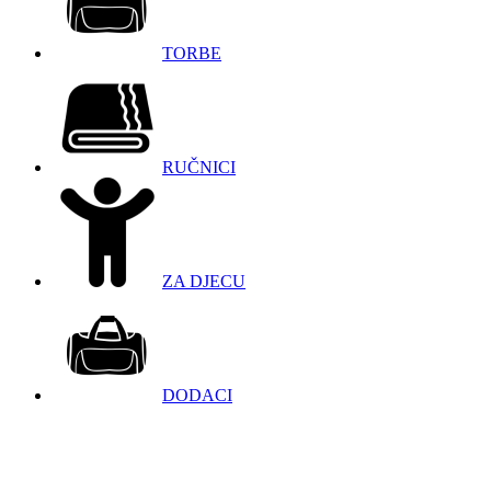
TORBE
RUČNICI
ZA DJECU
DODACI
098 966 9097