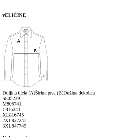
vELIČINE
Duljina tijela (A)
Širina prsa (B)
Dužina dekoltea
S
80
52
39
M
80
57
41
L
81
62
43
XL
81
67
45
2XL
82
72
47
3XL
84
77
49