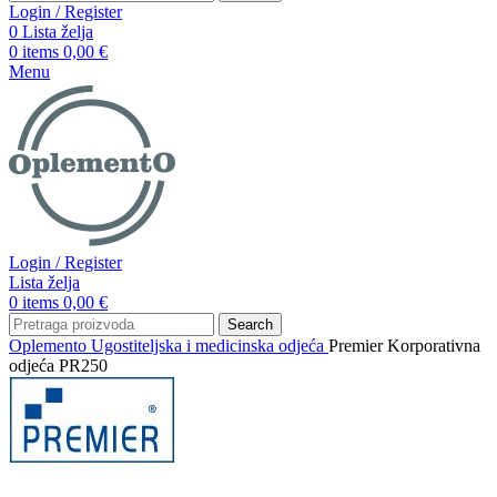
Login / Register
0
Lista želja
0
items
0,00
€
Menu
Login / Register
Lista želja
0
items
0,00
€
Search
Oplemento
Ugostiteljska i medicinska odjeća
Premier Korporativna
odjeća PR250