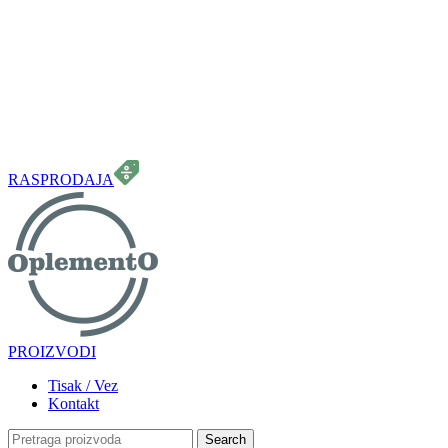
099 331 5664
info.oplemento@gmail.com
RASPRODAJA
PROIZVODI
Tisak / Vez
Kontakt
Search