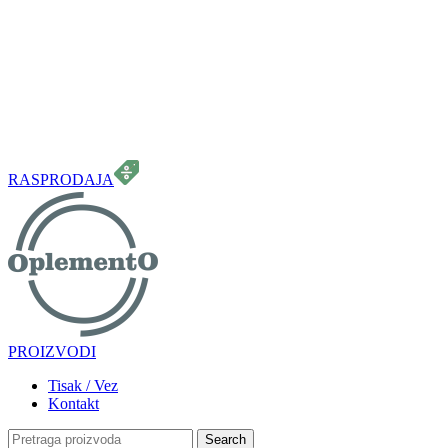
099 331 5664
info.oplemento@gmail.com
RASPRODAJA
PROIZVODI
Tisak / Vez
Kontakt
Search