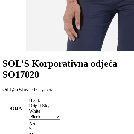
SOL’S Korporativna odjeća
SO17020
Od:
1,56
€
Bez pdv:
1,25
€
Black
Bright Sky
BOJA
White
XS
S