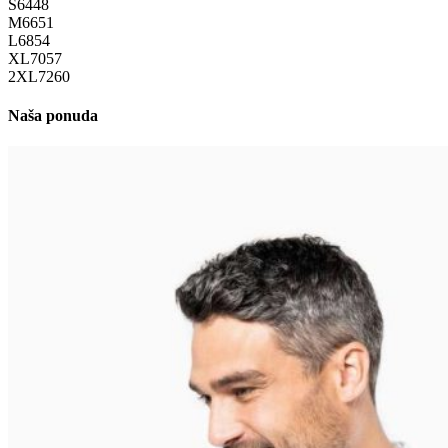
S
64
48
M
66
51
L
68
54
XL
70
57
2XL
72
60
Naša ponuda