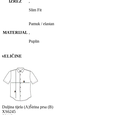
IZREZ
,
Slim Fit
Pamuk / elastan
MATERIJAL
,
Puplin
vELIČINE
Duljina tijela (A)
Širina prsa (B)
XS
62
45