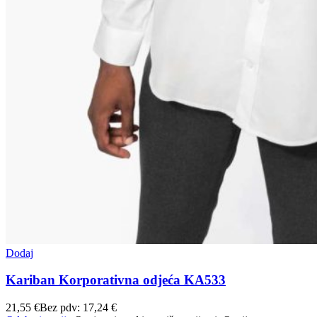
Dodaj
Kariban Korporativna odjeća KA533
21,55
€
Bez pdv:
17,24
€