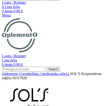
Login / Register
0
Lista želja
0
items
0,00
€
Menu
Login / Register
Lista želja
0
items
0,00
€
Search
Oplemento
Ugostiteljska i medicinska odjeća
SOL’S Korporativna
odjeća SO17020