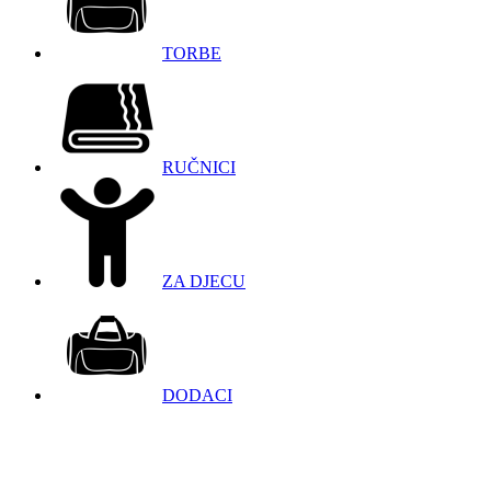
TORBE
RUČNICI
ZA DJECU
DODACI
098 966 9097