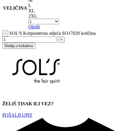
M
L
VELIČINA
XL
2XL
Obriši
SOL'S Korporativna odjeća SO17020 količina
Dodaj u košaricu
ŽELIŠ TISAK ILI VEZ?
POŠALJI UPIT