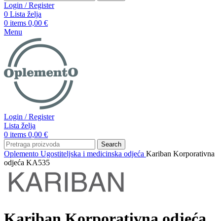
Login / Register
0
Lista želja
0
items
0,00
€
Menu
Login / Register
Lista želja
0
items
0,00
€
Search
Oplemento
Ugostiteljska i medicinska odjeća
Kariban Korporativna
odjeća KA535
Kariban Korporativna odjeća