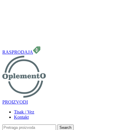
099 331 5664
info.oplemento@gmail.com
RASPRODAJA
PROIZVODI
Tisak / Vez
Kontakt
Search