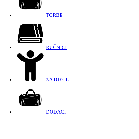
TORBE
RUČNICI
ZA DJECU
DODACI
098 966 9097