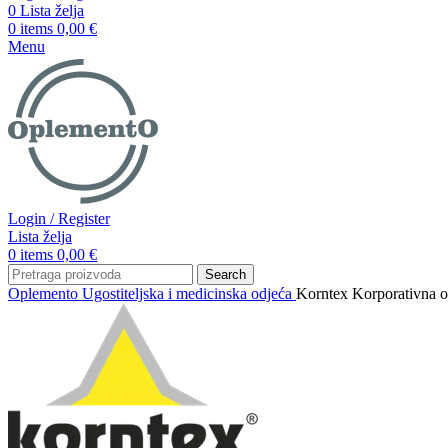
0
Lista želja
0
items
0,00
€
Menu
Login / Register
Lista želja
0
items
0,00
€
Search
Oplemento
Ugostiteljska i medicinska odjeća
Korntex Korporativna