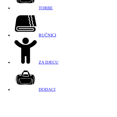
TORBE
RUČNICI
ZA DJECU
DODACI
098 966 9097