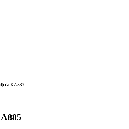
odjeća KA885
KA885