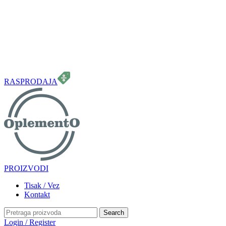
099 331 5664
info.oplemento@gmail.com
RASPRODAJA
PROIZVODI
Tisak / Vez
Kontakt
Search
Login / Register