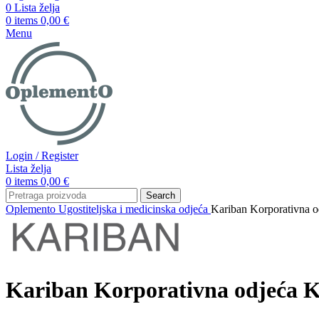
0
Lista želja
0
items
0,00
€
Menu
Login / Register
Lista želja
0
items
0,00
€
Search
Oplemento
Ugostiteljska i medicinska odjeća
Kariban Korporativna 
Kariban Korporativna odjeća 