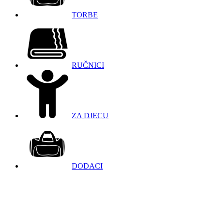
TORBE
RUČNICI
ZA DJECU
DODACI
098 966 9097