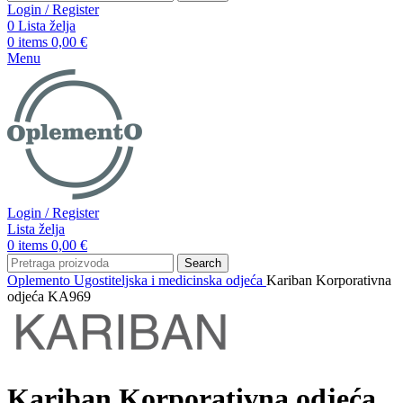
Login / Register
0
Lista želja
0
items
0,00
€
Menu
Login / Register
Lista želja
0
items
0,00
€
Search
Oplemento
Ugostiteljska i medicinska odjeća
Kariban Korporativna
odjeća KA969
Kariban Korporativna odjeća