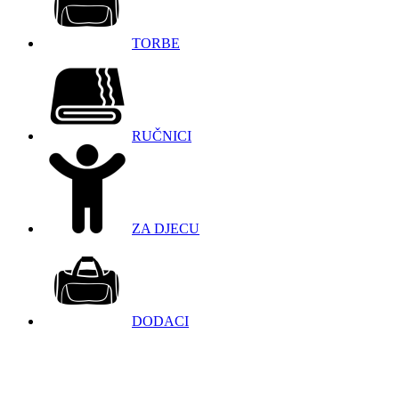
TORBE
RUČNICI
ZA DJECU
DODACI
098 966 9097