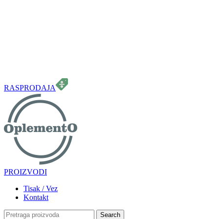
099 331 5664
info.oplemento@gmail.com
RASPRODAJA
PROIZVODI
Tisak / Vez
Kontakt
Search