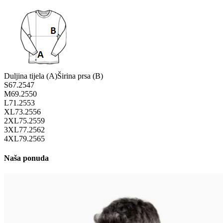
Duljina tijela (A)
Širina prsa (B)
S
67.25
47
M
69.25
50
L
71.25
53
XL
73.25
56
2XL
75.25
59
3XL
77.25
62
4XL
79.25
65
Naša ponuda