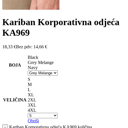
Kariban Korporativna odjeća
KA969
18,33
€
Bez pdv:
14,66
€
Black
Grey Melange
BOJA
Navy
S
M
L
XL
VELIČINA
2XL
3XL
4XL
Obriši
Kariban Korporativna odjeća KA969 količina