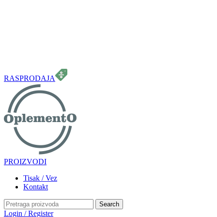
099 331 5664
info.oplemento@gmail.com
RASPRODAJA
PROIZVODI
Tisak / Vez
Kontakt
Search
Login / Register