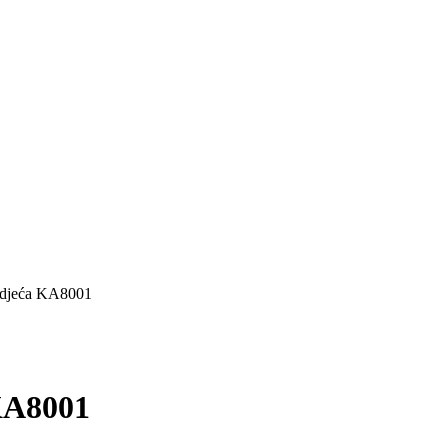
odjeća KA8001
KA8001