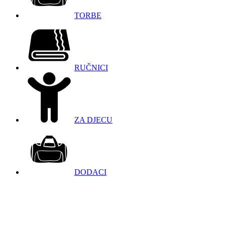
TORBE
RUČNICI
ZA DJECU
DODACI
098 966 9097