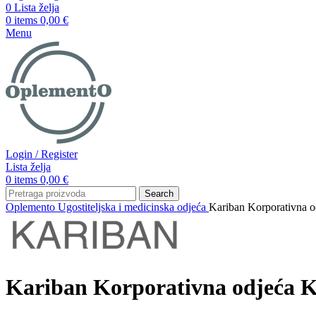
0
Lista želja
0
items
0,00
€
Menu
Login / Register
Lista želja
0
items
0,00
€
Search
Oplemento
Ugostiteljska i medicinska odjeća
Kariban Korporativna 
Kariban Korporativna odjeća 