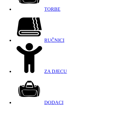
TORBE
RUČNICI
ZA DJECU
DODACI
098 966 9097