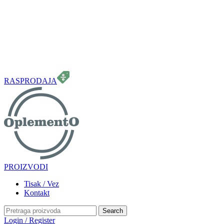
099 331 5664
info.oplemento@gmail.com
RASPRODAJA
PROIZVODI
Tisak / Vez
Kontakt
Search
Login / Register