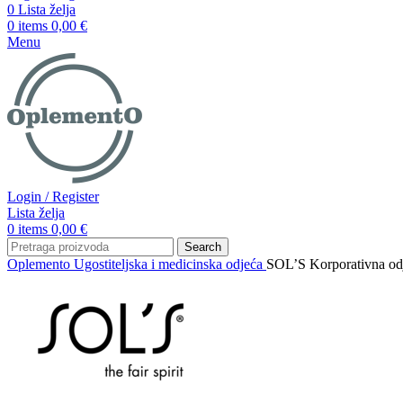
0
Lista želja
0
items
0,00
€
Menu
Login / Register
Lista želja
0
items
0,00
€
Search
Oplemento
Ugostiteljska i medicinska odjeća
SOL’S Korporativna o