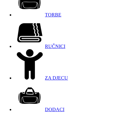
TORBE
RUČNICI
ZA DJECU
DODACI
098 966 9097