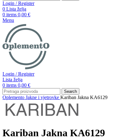
Login / Register
0
Lista želja
0
items
0,00
€
Menu
Login / Register
Lista želja
0
items
0,00
€
Search
Oplemento
Jakne i vjetrovke
Kariban Jakna KA6129
Kariban Jakna KA6129