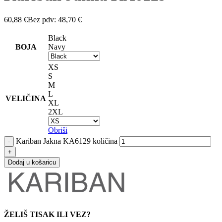
60,88
€
Bez pdv:
48,70
€
Black
BOJA
Navy
XS
S
M
L
VELIČINA
XL
2XL
Obriši
Kariban Jakna KA6129 količina
Dodaj u košaricu
ŽELIŠ TISAK ILI VEZ?