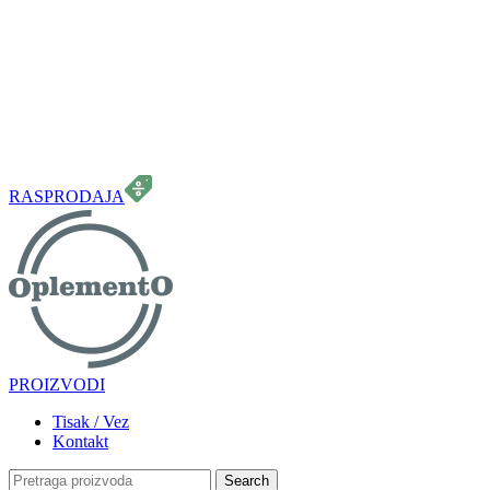
099 331 5664
info.oplemento@gmail.com
RASPRODAJA
PROIZVODI
Tisak / Vez
Kontakt
Search