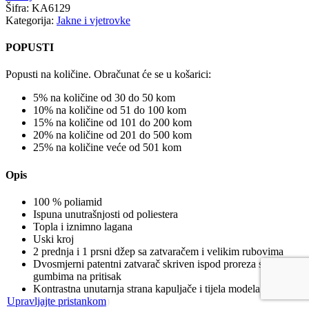
Šifra:
KA6129
Kategorija:
Jakne i vjetrovke
POPUSTI
Popusti na količine. Obračunat će se u košarici:
5% na količine od 30 do 50 kom
10% na količine od 51 do 100 kom
15% na količine od 101 do 200 kom
20% na količine od 201 do 500 kom
25% na količine veće od 501 kom
Opis
100 % poliamid
Ispuna unutrašnjosti od poliestera
Topla i iznimno lagana
Uski kroj
2 prednja i 1 prsni džep sa zatvaračem i velikim rubovima
Dvosmjerni patentni zatvarač skriven ispod proreza s
gumbima na pritisak
Kontrastna unutarnja strana kapuljače i tijela modela (osim u
tamnoplavoj boji)
Upravljajte pristankom