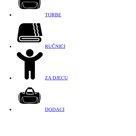
TORBE
RUČNICI
ZA DJECU
DODACI
098 966 9097