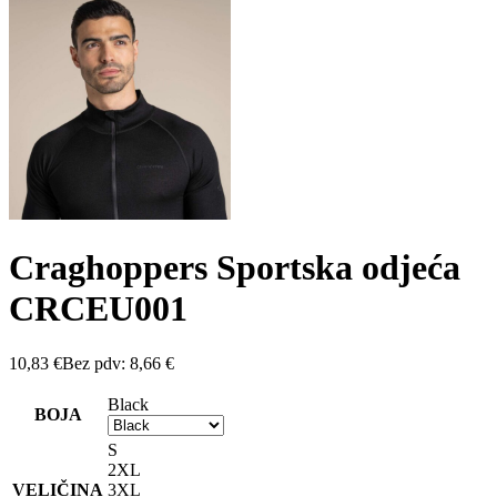
Craghoppers Sportska odjeća
CRCEU001
10,83
€
Bez pdv:
8,66
€
Black
BOJA
S
2XL
VELIČINA
3XL