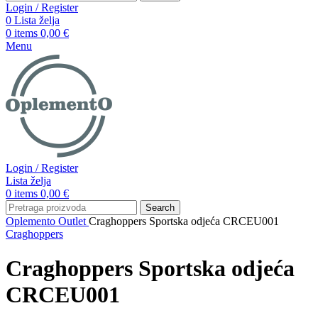
Login / Register
0
Lista želja
0
items
0,00
€
Menu
Login / Register
Lista želja
0
items
0,00
€
Search
Oplemento
Outlet
Craghoppers Sportska odjeća CRCEU001
Craghoppers
Craghoppers Sportska odjeća
CRCEU001