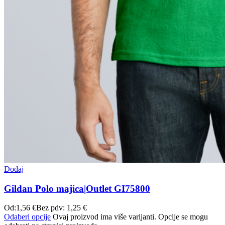
Dodaj
Gildan Polo majica|Outlet GI75800
Od:
1,56
€
Bez pdv:
1,25
€
Odaberi opcije
Ovaj proizvod ima više varijanti. Opcije se mogu