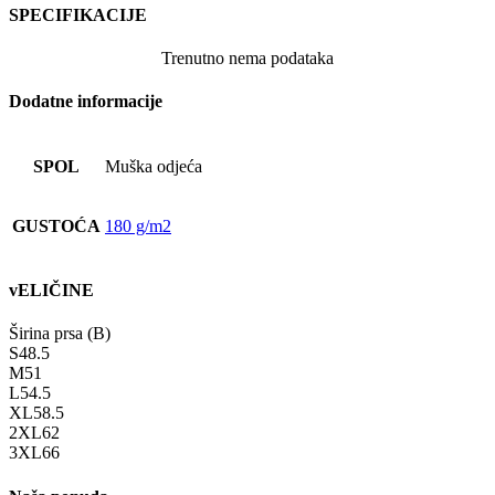
SPECIFIKACIJE
Trenutno nema podataka
Dodatne informacije
SPOL
Muška odjeća
GUSTOĆA
180 g/m2
vELIČINE
Širina prsa (B)
S
48.5
M
51
L
54.5
XL
58.5
2XL
62
3XL
66