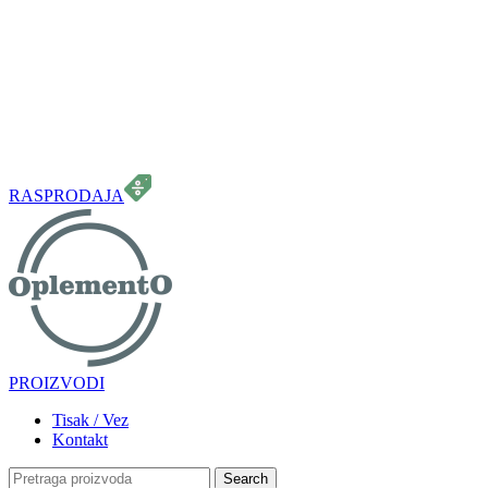
099 331 5664
info.oplemento@gmail.com
RASPRODAJA
PROIZVODI
Tisak / Vez
Kontakt
Search