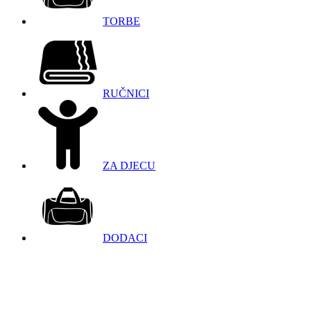
TORBE
RUČNICI
ZA DJECU
DODACI
098 966 9097