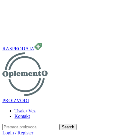
099 331 5664
info.oplemento@gmail.com
RASPRODAJA
PROIZVODI
Tisak / Vez
Kontakt
Search
Login / Register