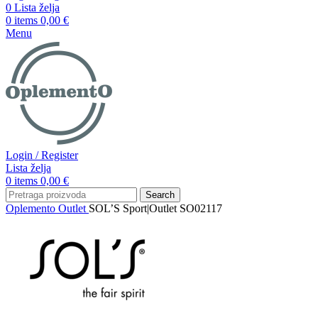
0
Lista želja
0
items
0,00
€
Menu
Login / Register
Lista želja
0
items
0,00
€
Search
Oplemento
Outlet
SOL’S Sport|Outlet SO02117