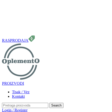
099 331 5664
info.oplemento@gmail.com
RASPRODAJA
PROIZVODI
Tisak / Vez
Kontakt
Search
Login / Register