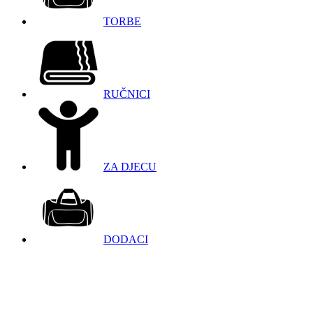
TORBE
RUČNICI
ZA DJECU
DODACI
098 966 9097