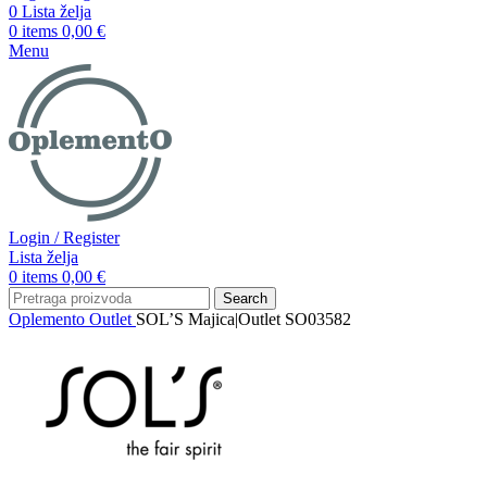
0
Lista želja
0
items
0,00
€
Menu
Login / Register
Lista želja
0
items
0,00
€
Search
Oplemento
Outlet
SOL’S Majica|Outlet SO03582