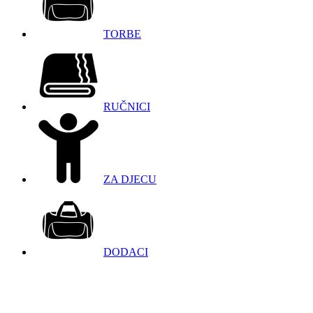
TORBE
RUČNICI
ZA DJECU
DODACI
098 966 9097