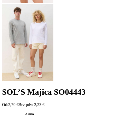
SOL’S Majica SO04443
Od:
2,79
€
Bez pdv:
2,23
€
Aqua