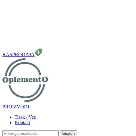
099 331 5664
info.oplemento@gmail.com
RASPRODAJA
PROIZVODI
Tisak / Vez
Kontakt
Search