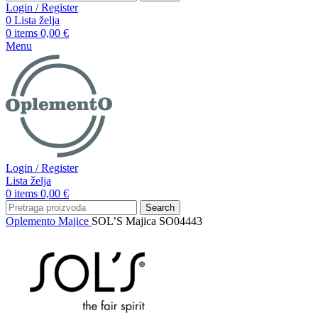
Login / Register
0
Lista želja
0
items
0,00
€
Menu
Login / Register
Lista želja
0
items
0,00
€
Search
Oplemento
Majice
SOL’S Majica SO04443