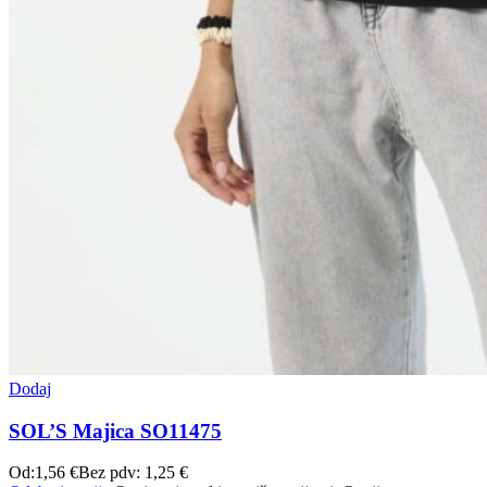
Dodaj
SOL’S Majica SO11475
Od:
1,56
€
Bez pdv:
1,25
€