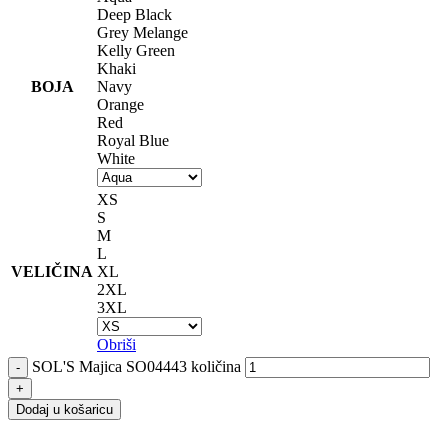
Deep Black
Grey Melange
Kelly Green
Khaki
BOJA
Navy
Orange
Red
Royal Blue
White
XS
S
M
L
VELIČINA
XL
2XL
3XL
Obriši
SOL'S Majica SO04443 količina
Dodaj u košaricu