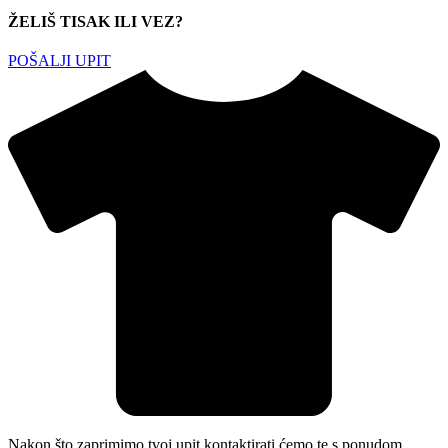
ŽELIŠ TISAK ILI VEZ?
POŠALJI UPIT
Nakon što zaprimimo tvoj upit kontaktirati ćemo te s ponudom.