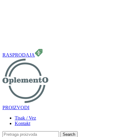
099 331 5664
info.oplemento@gmail.com
RASPRODAJA
PROIZVODI
Tisak / Vez
Kontakt
Search