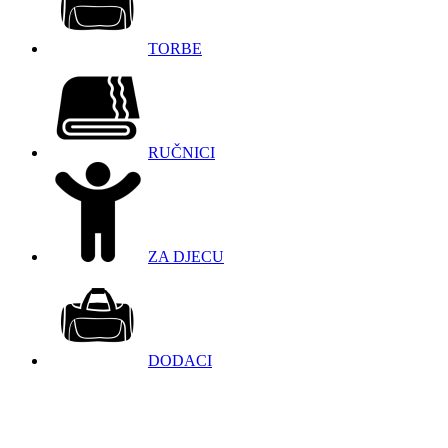
TORBE
RUČNICI
ZA DJECU
DODACI
098 966 9097