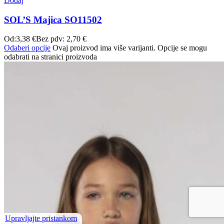
Dodaj
SOL’S Majica SO11502
Od:
3,38
€
Bez pdv:
2,70
€
Odaberi opcije
Ovaj proizvod ima više varijanti. Opcije se mogu
odabrati na stranici proizvoda
Upravljajte pristankom