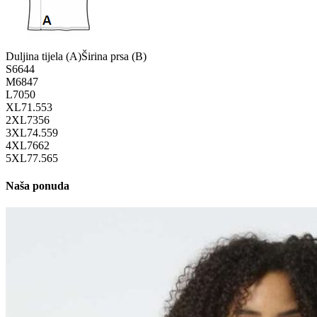
Duljina tijela (A)
Širina prsa (B)
S
66
44
M
68
47
L
70
50
XL
71.5
53
2XL
73
56
3XL
74.5
59
4XL
76
62
5XL
77.5
65
Naša ponuda