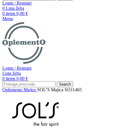
Login / Register
0
Lista želja
0
items
0,00
€
Menu
Login / Register
Lista želja
0
items
0,00
€
Search
Oplemento
Majice
SOL’S Majica SO11465