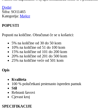
Dodaj
Šifra:
SO11465
Kategorija:
Majice
POPUSTI
Popusti na količine. Obračunat će se u košarici:
5% na količine od 30 do 50 kom
10% na količine od 51 do 100 kom
15% na količine od 101 do 200 kom
20% na količine od 201 do 500 kom
25% na količine veće od 501 kom
Opis
Kvaliteta
100 % polučetkani prstenasto ispreden pamuk
Stil
Rebrasti šavovi
Cjevast kroj
SPECIFIKACIJE