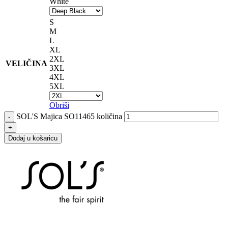
White
S
M
L
XL
2XL
VELIČINA
3XL
4XL
5XL
Obriši
SOL'S Majica SO11465 količina
Dodaj u košaricu